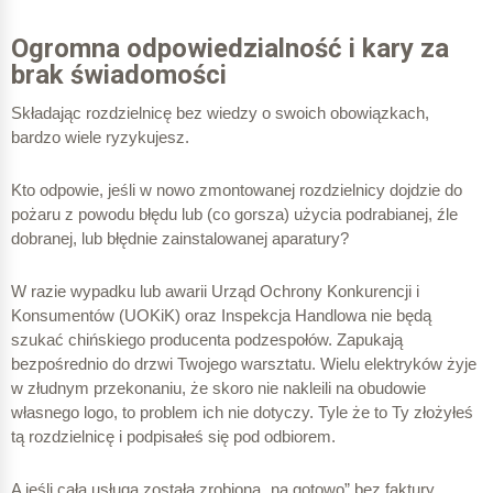
Ogromna odpowiedzialność i kary za
brak świadomości
Składając rozdzielnicę bez wiedzy o swoich obowiązkach,
bardzo wiele ryzykujesz.
Kto odpowie, jeśli w nowo zmontowanej rozdzielnicy dojdzie do
pożaru z powodu błędu lub (co gorsza) użycia podrabianej, źle
dobranej, lub błędnie zainstalowanej aparatury?
W razie wypadku lub awarii Urząd Ochrony Konkurencji i
Konsumentów (UOKiK) oraz Inspekcja Handlowa nie będą
szukać chińskiego producenta podzespołów. Zapukają
bezpośrednio do drzwi Twojego warsztatu. Wielu elektryków żyje
w złudnym przekonaniu, że skoro nie nakleili na obudowie
własnego logo, to problem ich nie dotyczy. Tyle że to Ty złożyłeś
tą rozdzielnicę i podpisałeś się pod odbiorem.
A jeśli cała usługa została zrobiona „na gotowo” bez faktury,