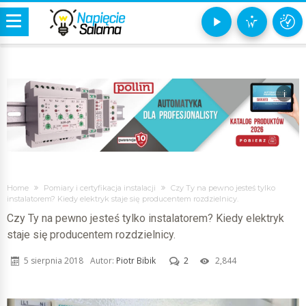
i
Home
Pomiary i certyfikacja instalacji
Czy Ty na pewno jesteś tylko
instalatorem? Kiedy elektryk staje się producentem rozdzielnicy.
Czy Ty na pewno jesteś tylko instalatorem? Kiedy elektryk
staje się producentem rozdzielnicy.
5 sierpnia 2018
Autor:
Piotr Bibik
2
2,844