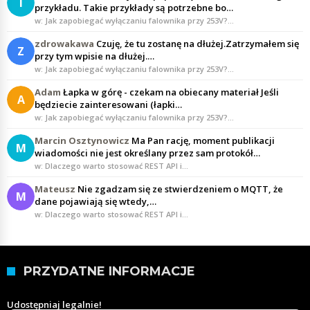
I
przykładu. Takie przykłady są potrzebne bo…
w: Jak zapobiegać wyłączaniu falownika przy 253V?…
zdrowakawa
Czuję, że tu zostanę na dłużej.Zatrzymałem się
Z
przy tym wpisie na dłużej.…
w: Jak zapobiegać wyłączaniu falownika przy 253V?…
Adam
Łapka w górę - czekam na obiecany materiał Jeśli
A
będziecie zainteresowani (łapki…
w: Jak zapobiegać wyłączaniu falownika przy 253V?…
Marcin Osztynowicz
Ma Pan rację, moment publikacji
M
wiadomości nie jest określany przez sam protokół…
w: Dlaczego warto stosować REST API i…
Mateusz
Nie zgadzam się ze stwierdzeniem o MQTT, że
M
dane pojawiają się wtedy,…
w: Dlaczego warto stosować REST API i…
PRZYDATNE INFORMACJE
Udostępniaj legalnie!