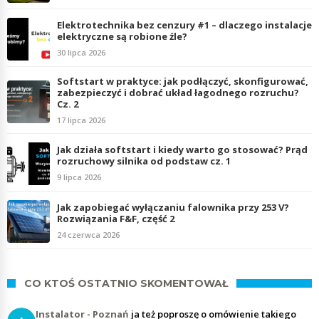
Elektrotechnika bez cenzury #1 – dlaczego instalacje
elektryczne są robione źle?
30 lipca 2026
Softstart w praktyce: jak podłączyć, skonfigurować,
zabezpieczyć i dobrać układ łagodnego rozruchu?
Cz. 2
17 lipca 2026
Jak działa softstart i kiedy warto go stosować? Prąd
rozruchowy silnika od podstaw cz. 1
9 lipca 2026
Jak zapobiegać wyłączaniu falownika przy 253 V?
Rozwiązania F&F, część 2
24 czerwca 2026
CO KTOŚ OSTATNIO SKOMENTOWAŁ
Instalator - Poznań
ja też poproszę o omówienie takiego