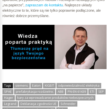
„na papierze”,
zapraszam do kontaktu
. Najlepsze układy
elektryczne to te, które są nie tylko poprawnie podłączone, ale
również dobrze przemyślane.
Tags
siemens
Eaton
KIGEiT
odpowiedzialność elektryka
SPAE
prefabrykacja rozdzielnic
ABB
PN-EN 61439
ETI
SEP
Hager
kary za wprowadzanie produktów niebezpiecznych
Legrand
Deklaracja zgodności UE
Schneider