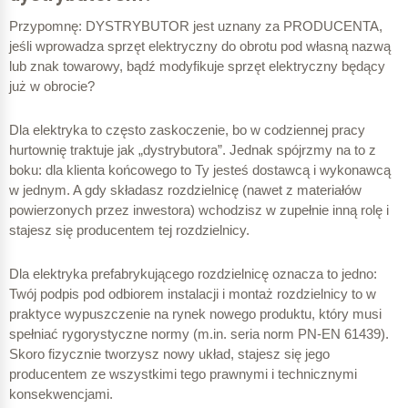
Przypomnę: DYSTRYBUTOR jest uznany za PRODUCENTA,
jeśli wprowadza sprzęt elektryczny do obrotu pod własną nazwą
lub znak towarowy, bądź modyfikuje sprzęt elektryczny będący
już w obrocie?
Dla elektryka to często zaskoczenie, bo w codziennej pracy
hurtownię traktuje jak „dystrybutora”. Jednak spójrzmy na to z
boku: dla klienta końcowego to Ty jesteś dostawcą i wykonawcą
w jednym. A gdy składasz rozdzielnicę (nawet z materiałów
powierzonych przez inwestora) wchodzisz w zupełnie inną rolę i
stajesz się producentem tej rozdzielnicy.
Dla elektryka prefabrykującego rozdzielnicę oznacza to jedno:
Twój podpis pod odbiorem instalacji i montaż rozdzielnicy to w
praktyce wypuszczenie na rynek nowego produktu, który musi
spełniać rygorystyczne normy (m.in. seria norm PN-EN 61439).
Skoro fizycznie tworzysz nowy układ, stajesz się jego
producentem ze wszystkimi tego prawnymi i technicznymi
konsekwencjami.