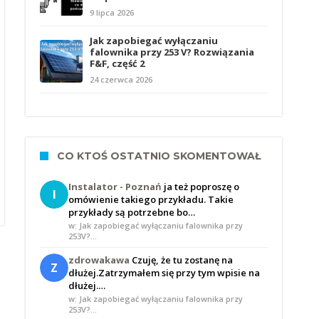
9 lipca 2026
Jak zapobiegać wyłączaniu
falownika przy 253 V? Rozwiązania
F&F, część 2
24 czerwca 2026
CO KTOŚ OSTATNIO SKOMENTOWAŁ
Instalator - Poznań
ja też poproszę o
I
omówienie takiego przykładu. Takie
przykłady są potrzebne bo…
w: Jak zapobiegać wyłączaniu falownika przy
253V?…
zdrowakawa
Czuję, że tu zostanę na
Z
dłużej.Zatrzymałem się przy tym wpisie na
dłużej.…
w: Jak zapobiegać wyłączaniu falownika przy
253V?…