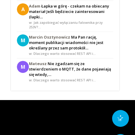
Adam
Łapka w górę - czekam na obiecany
A
materiał Jeśli będziecie zainteresowani
(łapki…
w: Jak zapobiegać wyłączaniu falownika przy
253V?…
Marcin Osztynowicz
Ma Pan rację,
M
moment publikacji wiadomości nie jest
określany przez sam protokół…
w: Dlaczego warto stosować REST API i…
Mateusz
Nie zgadzam się ze
M
stwierdzeniem o MQTT, że dane pojawiają
się wtedy,…
w: Dlaczego warto stosować REST API i…