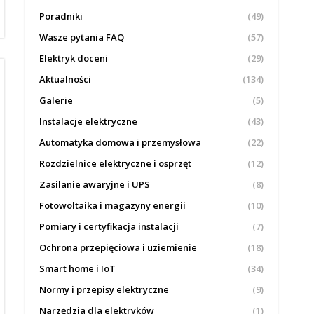
Poradniki
(49)
Wasze pytania FAQ
(57)
Elektryk doceni
(29)
Aktualności
(134)
Galerie
(5)
Instalacje elektryczne
(43)
Automatyka domowa i przemysłowa
(22)
Rozdzielnice elektryczne i osprzęt
(12)
Zasilanie awaryjne i UPS
(8)
Fotowoltaika i magazyny energii
(10)
Pomiary i certyfikacja instalacji
(7)
Ochrona przepięciowa i uziemienie
(18)
Smart home i IoT
(34)
Normy i przepisy elektryczne
(9)
Narzędzia dla elektryków
(1)