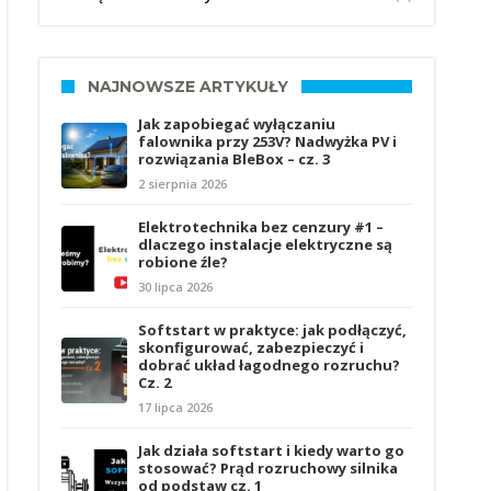
NAJNOWSZE ARTYKUŁY
Jak zapobiegać wyłączaniu
falownika przy 253V? Nadwyżka PV i
rozwiązania BleBox – cz. 3
2 sierpnia 2026
Elektrotechnika bez cenzury #1 –
dlaczego instalacje elektryczne są
robione źle?
30 lipca 2026
Softstart w praktyce: jak podłączyć,
skonfigurować, zabezpieczyć i
dobrać układ łagodnego rozruchu?
Cz. 2
17 lipca 2026
Jak działa softstart i kiedy warto go
stosować? Prąd rozruchowy silnika
od podstaw cz. 1