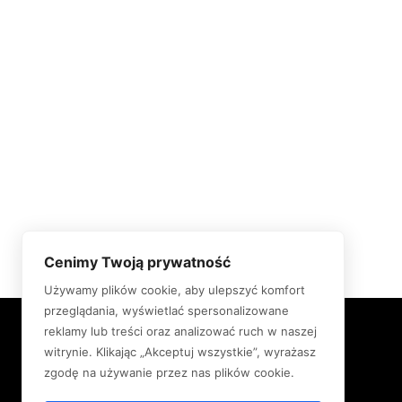
Cenimy Twoją prywatność
Używamy plików cookie, aby ulepszyć komfort
przeglądania, wyświetlać spersonalizowane
PRZYDATNE INFORMACJE
reklamy lub treści oraz analizować ruch w naszej
witrynie. Klikając „Akceptuj wszystkie”, wyrażasz
zgodę na używanie przez nas plików cookie.
Udostępniaj legalnie!
Moje wartości