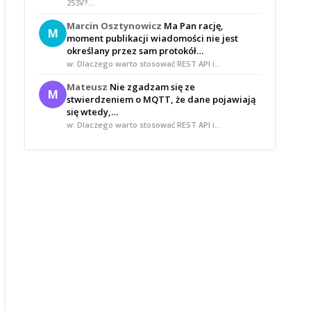
253V?…
Marcin Osztynowicz
Ma Pan rację,
M
moment publikacji wiadomości nie jest
określany przez sam protokół…
w: Dlaczego warto stosować REST API i…
Mateusz
Nie zgadzam się ze
M
stwierdzeniem o MQTT, że dane pojawiają
się wtedy,…
w: Dlaczego warto stosować REST API i…