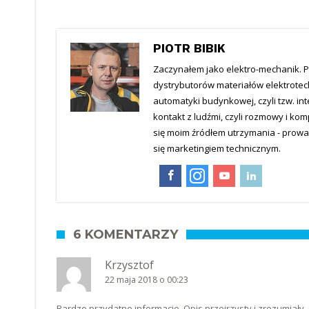
PIOTR BIBIK
Zaczynałem jako elektro-mechanik. P
dystrybutorów materiałów elektrotec
automatyki budynkowej, czyli tzw. in
kontakt z ludźmi, czyli rozmowy i ko
się moim źródłem utrzymania - prowa
się marketingiem technicznym.
6 KOMENTARZY
Krzysztof
22 maja 2018 o 00:23
Bardzo przydatne informacje. Opis przejrzysty i zrozumiały