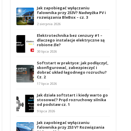
Jak zapobiegać wyłączaniu
falownika przy 253V? Nadwyżka PV i
rozwiązania BleBox – cz. 3
2 sierpnia 2026
Elektrotechnika bez cenzury #1 –
dlaczego instalacje elektryczne są
robione źle?
30 lipca 2026
Softstart w praktyce: jak podłączyć,
skonfigurować, zabezpieczyć i
dobrać układ łagodnego rozruchu?
Cz. 2
17 lipca 2026
Jak działa softstart i kiedy warto go
stosować? Prąd rozruchowy silnika
od podstaw cz. 1
9 lipca 2026
Jak zapobiegać wyłączaniu
falownika przy 253 V? Rozwiązania