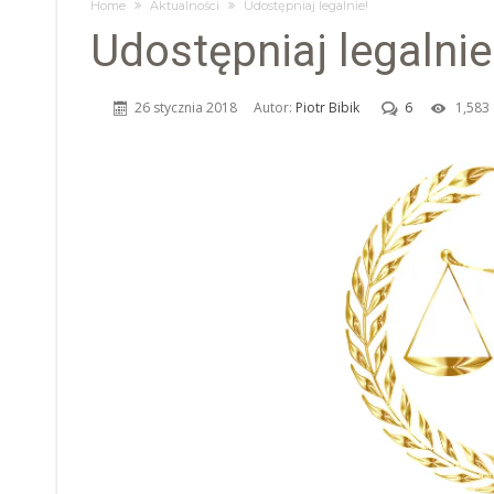
Home
Aktualności
Udostępniaj legalnie!
Udostępniaj legalnie
26 stycznia 2018
Autor:
Piotr Bibik
6
1,583