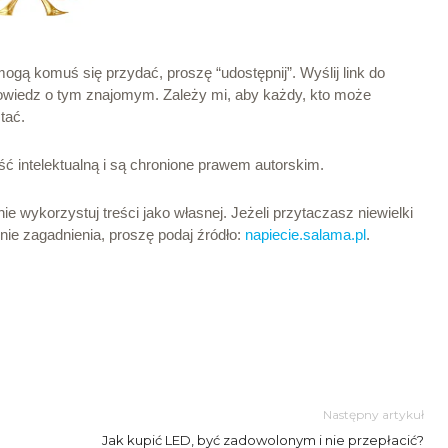
 mogą komuś się przydać,
proszę “udostępnij”. Wyślij link do
 Powiedz o tym znajomym. Zależy mi, aby każdy, kto może
tać.
ść intelektualną i są chronione prawem autorskim.
i nie wykorzystuj treści jako własnej. Jeżeli przytaczasz niewielki
nie zagadnienia, proszę podaj źródło:
napiecie.salama.pl
.
Następny artykuł
Jak kupić LED, być zadowolonym i nie przepłacić?