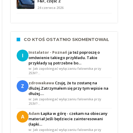
F&F, część 2
24 czerwca 2026
CO KTOŚ OSTATNIO SKOMENTOWAŁ
Instalator - Poznań
ja też poproszę o
I
omówienie takiego przykładu. Takie
przykłady są potrzebne bo…
w: Jak zapobiegać wyłączaniu falownika przy
253V?…
zdrowakawa
Czuję, że tu zostanę na
Z
dłużej.Zatrzymałem się przy tym wpisie na
dłużej.…
w: Jak zapobiegać wyłączaniu falownika przy
253V?…
Adam
Łapka w górę - czekam na obiecany
A
materiał Jeśli będziecie zainteresowani
(łapki…
w: Jak zapobiegać wyłączaniu falownika przy