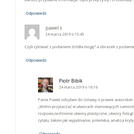
Odpowiedz
pawel s
24 marca 2019 o 15:45
Czyli cytować z podaniem źródła mogę? a obrazek z podaniem
Odpowiedz
Piotr Bibik
24 marca 2019 o 16:16
Panie Pawle odsyłam do Ustawy o prawie autorskim i
„Wolno przytaczać w utworach stanowiących samois
rozpowszechnione utwory plastyczne, utwory fotogra
cytatu, takimi jak wyjaśnianie, polemika, analiza kr
Odpowiedz