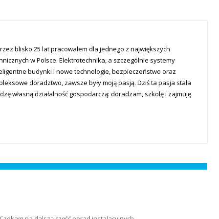
rzez blisko 25 lat pracowałem dla jednego z największych
hnicznych w Polsce. Elektrotechnika, a szczególnie systemy
teligentne budynki i nowe technologie, bezpieczeństwo oraz
mpleksowe doradztwo, zawsze były moją pasją. Dziś ta pasja stała
dzę własną działalność gospodarczą: doradzam, szkolę i zajmuję
. Czekam na dalszą część porad instalacyjnych