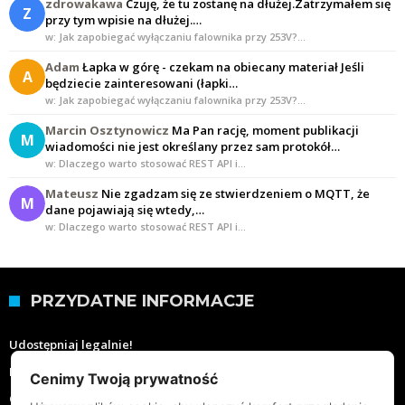
zdrowakawa
Czuję, że tu zostanę na dłużej.Zatrzymałem się
Z
przy tym wpisie na dłużej.…
w: Jak zapobiegać wyłączaniu falownika przy 253V?…
Adam
Łapka w górę - czekam na obiecany materiał Jeśli
A
będziecie zainteresowani (łapki…
w: Jak zapobiegać wyłączaniu falownika przy 253V?…
Marcin Osztynowicz
Ma Pan rację, moment publikacji
M
wiadomości nie jest określany przez sam protokół…
w: Dlaczego warto stosować REST API i…
Mateusz
Nie zgadzam się ze stwierdzeniem o MQTT, że
M
dane pojawiają się wtedy,…
w: Dlaczego warto stosować REST API i…
PRZYDATNE INFORMACJE
Udostępniaj legalnie!
Moje wartości
Cenimy Twoją prywatność
O mnie