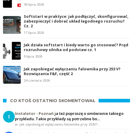
30 lipca 2026
Softstart w praktyce: jak podłączyć, skonfigurować,
zabezpieczyć i dobrać układ łagodnego rozruchu?
Cz. 2
17 lipca 2026
Jak działa softstart i kiedy warto go stosować? Prąd
rozruchowy silnika od podstaw cz. 1
9 lipca 2026
Jak zapobiegać wyłączaniu falownika przy 253 V?
Rozwiązania F&F, część 2
24 czerwca 2026
CO KTOŚ OSTATNIO SKOMENTOWAŁ
Instalator - Poznań
ja też poproszę o omówienie takiego
I
przykładu. Takie przykłady są potrzebne bo…
w: Jak zapobiegać wyłączaniu falownika przy 253V?…