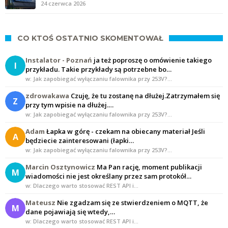
24 czerwca 2026
CO KTOŚ OSTATNIO SKOMENTOWAŁ
Instalator - Poznań
ja też poproszę o omówienie takiego
I
przykładu. Takie przykłady są potrzebne bo…
w: Jak zapobiegać wyłączaniu falownika przy 253V?…
zdrowakawa
Czuję, że tu zostanę na dłużej.Zatrzymałem się
Z
przy tym wpisie na dłużej.…
w: Jak zapobiegać wyłączaniu falownika przy 253V?…
Adam
Łapka w górę - czekam na obiecany materiał Jeśli
A
będziecie zainteresowani (łapki…
w: Jak zapobiegać wyłączaniu falownika przy 253V?…
Marcin Osztynowicz
Ma Pan rację, moment publikacji
M
wiadomości nie jest określany przez sam protokół…
w: Dlaczego warto stosować REST API i…
Mateusz
Nie zgadzam się ze stwierdzeniem o MQTT, że
M
dane pojawiają się wtedy,…
w: Dlaczego warto stosować REST API i…