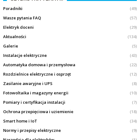
Poradniki
(49)
Wasze pytania FAQ
(57)
Elektryk doceni
(29)
Aktualności
(134)
Galerie
(5)
Instalacje elektryczne
(43)
Automatyka domowa i przemysłowa
(22)
Rozdzielnice elektryczne i osprzęt
(12)
Zasilanie awaryjne i UPS
(8)
Fotowoltaika i magazyny energii
(10)
Pomiary i certyfikacja instalacji
(7)
Ochrona przepięciowa i uziemienie
(18)
Smart home i IoT
(34)
Normy i przepisy elektryczne
(9)
Narzędzia dla elektryków
(1)