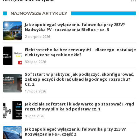
NAJNOWSZE ARTYKUŁY
Jak zapobiegać wyłączaniu falownika przy 253V?
Nadwyżka PV i rozwiązania BleBox – cz. 3
2 sierpnia 2026
Elektrotechnika bez cenzury #1 – dlaczego instalacje
elektryczne są robione źle?
30 lipca 2026
Softstart w praktyce: jak podłączyć, skonfigurować,
zabezpieczyć i dobrać układ łagodnego rozruchu?
Cz. 2
17 lipca 2026
Jak działa softstart i kiedy warto go stosować? Prąd
rozruchowy silnika od podstaw cz. 1
9 lipca 2026
Jak zapobiegać wyłączaniu falownika przy 253 V?
Rozwiązania F&F, część 2