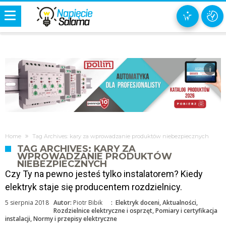
i
Home
Tag Archives: kary za wprowadzanie produktów niebezpiecznych
TAG ARCHIVES: KARY ZA
WPROWADZANIE PRODUKTÓW
NIEBEZPIECZNYCH
Czy Ty na pewno jesteś tylko instalatorem? Kiedy
elektryk staje się producentem rozdzielnicy.
5 sierpnia 2018
Autor:
Piotr Bibik
:
Elektryk doceni
,
Aktualności
,
Rozdzielnice elektryczne i osprzęt
,
Pomiary i certyfikacja
instalacji
,
Normy i przepisy elektryczne