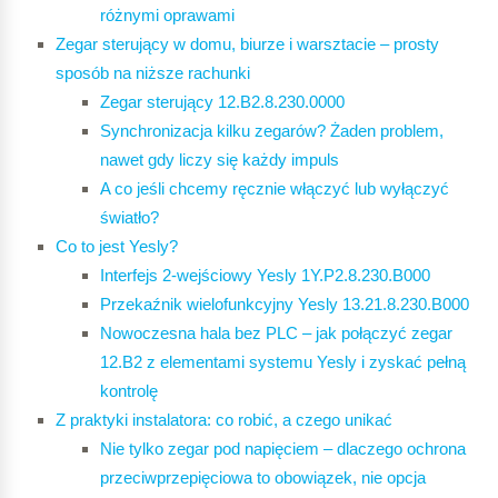
różnymi oprawami
Zegar sterujący w domu, biurze i warsztacie – prosty
sposób na niższe rachunki
Zegar sterujący 12.B2.8.230.0000
Synchronizacja kilku zegarów? Żaden problem,
nawet gdy liczy się każdy impuls
A co jeśli chcemy ręcznie włączyć lub wyłączyć
światło?
Co to jest Yesly?
Interfejs 2-wejściowy Yesly 1Y.P2.8.230.B000
Przekaźnik wielofunkcyjny Yesly 13.21.8.230.B000
Nowoczesna hala bez PLC – jak połączyć zegar
12.B2 z elementa
mi syste
mu Yesly i zyskać pełną
kontrolę
Z praktyki instalatora: co robić, a czego unikać
Nie tylko zegar pod napięciem – dlaczego ochrona
przeciwprzepięciowa to obowiązek, nie opcja