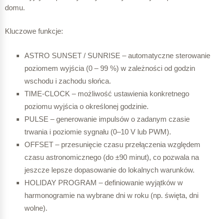
0,00 Wh
domu.
OFF
Kluczowe funkcje:
ASTRO SUNSET / SUNRISE – automatyczne sterowanie
0,00 Wh
poziomem wyjścia (0 – 99 %) w zależności od godzin
wschodu i zachodu słońca.
TIME-CLOCK – możliwość ustawienia konkretnego
18:01 – 20:00
poziomu wyjścia o określonej godzinie.
PULSE – generowanie impulsów o zadanym czasie
trwania i poziomie sygnału (0–10 V lub PWM).
OFFSET – przesunięcie czasu przełączenia względem
100 % – 100 W
czasu astronomicznego (do ±90 minut), co pozwala na
jeszcze lepsze dopasowanie do lokalnych warunków.
HOLIDAY PROGRAM – definiowanie wyjątków w
harmonogramie na wybrane dni w roku (np. święta, dni
198,33 Wh
wolne).