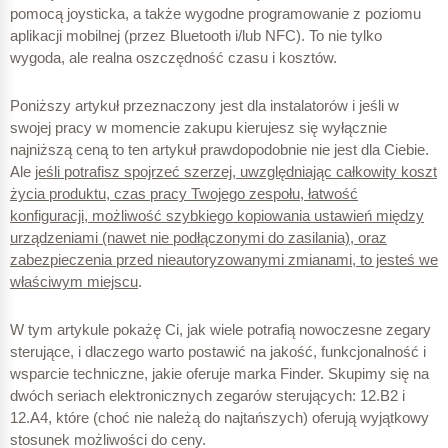
pomocą joysticka, a także wygodne programowanie z poziomu
aplikacji mobilnej (przez Bluetooth i/lub NFC). To nie tylko
wygoda, ale realna oszczędność czasu i kosztów.
Poniższy artykuł przeznaczony jest dla instalatorów i jeśli w
swojej pracy w momencie zakupu kierujesz się wyłącznie
najniższą ceną to ten artykuł prawdopodobnie nie jest dla Ciebie.
Ale
jeśli potrafisz spojrzeć szerzej, uwzględniając całkowity koszt
życia produktu, czas pracy Twojego zespołu, łatwość
konfiguracji, możliwość szybkiego kopiowania ustawień między
urządzeniami (nawet nie podłączonymi do zasilania), oraz
zabezpieczenia przed nieautoryzowanymi zmi
anami, to jesteś we
właściwym miejscu
.
W tym artykule pokażę Ci, jak wiele potrafią nowoczesne zegary
sterujące, i dlaczego warto postawić na jakość, funkcjonalność i
wsparcie techniczne, jakie oferuje marka Finder. Skupimy się na
dwóch seriach elektronicznych zegarów sterujących: 12.B2 i
12.A4, które (choć nie należą do najtańszych) oferują wyjątkowy
stosunek możliwości do ceny.