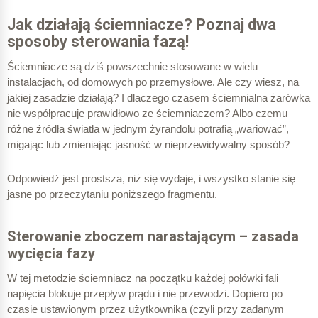
Jak działają ściemniacze? Poznaj dwa
sposoby sterowania fazą!
Ściemniacze są dziś powszechnie stosowane w wielu
instalacjach, od domowych po przemysłowe. Ale czy wiesz, na
jakiej zasadzie działają? I dlaczego czasem ściemnialna żarówka
Suma:
nie współpracuje prawidłowo ze ściemniaczem? Albo czemu
różne źródła światła w jednym żyrandolu potrafią „wariować”,
migając lub zmieniając jasność w nieprzewidywalny sposób?
Odpowiedź jest prostsza, niż się wydaje, i wszystko stanie się
883,33 Wh
jasne po przeczytaniu poniższego fragmentu.
Suma:
Sterowanie zboczem narastającym – zasada
wycięcia fazy
1 389,00 Wh
W tej metodzie ściemniacz na początku każdej połówki fali
napięcia blokuje przepływ prądu i nie przewodzi. Dopiero po
czasie ustawionym przez użytkownika (czyli przy zadanym