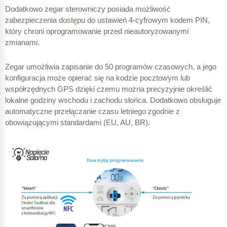
Dodatkowo zegar sterowniczy posiada możliwość
100 % – 100 W
zabezpieczenia dostępu do ustawień 4-cyfrowym kodem PIN,
który chroni oprogramowanie przed nieautoryzowanymi
198,33 Wh
zmianami.
Zegar umożliwia zapisanie do 50 programów czasowych, a jego
konfiguracja może opierać się na kodzie pocztowym lub
20:01 – 23:00
współrzędnych GPS dzięki czemu można precyzyjnie określić
lokalne godziny wschodu i zachodu słońca. Dodatkowo obsługuje
automatyczne przełączanie czasu letniego zgodnie z
obowiązującymi standardami (EU, AU, BR).
60 % – 60 W
179,00 Wh
100 % – 100 W