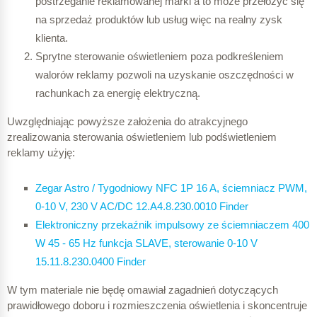
postrzeganie reklamowanej marki a to może przełożyć się
na sprzedaż produktów lub usług więc na realny zysk
klienta.
Sprytne sterowanie oświetleniem poza podkreśleniem
walorów reklamy pozwoli na uzyskanie oszczędności w
rachunkach za energię elektryczną.
Uwzględniając powyższe założenia do atrakcyjnego
zrealizowania sterowania oświetleniem lub podświetleniem
reklamy użyję:
Zegar Astro / Tygodniowy NFC 1P
16 A, ściem
niacz PWM,
0‑10 V, 230 V AC/DC 12.A4.8.230.0010 Finder
Elektroniczny przekaźnik impulsowy ze ściemniaczem 400
W 45 ‑ 65 Hz funkcja SLAVE, sterowanie 0‑10 V
15.11.8.230.0400 Finder
W tym materiale nie będę omawiał zagadnień dotyczących
prawidłowego doboru i rozmieszczenia oświetlenia i skoncentruje