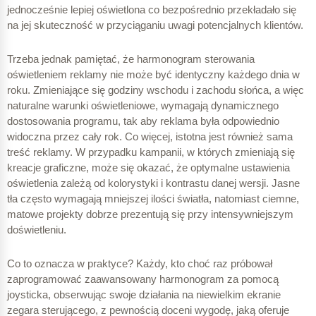
jednocześnie lepiej oświetlona co bezpośrednio przekładało się
na jej skuteczność w przyciąganiu uwagi potencjalnych klientów.
Trzeba jednak pamiętać, że harmonogram sterowania
89,00 Wh
oświetleniem reklamy nie może być identyczny każdego dnia w
roku. Zmieniające się godziny wschodu i zachodu słońca, a więc
naturalne warunki oświetleniowe, wymagają dynamicznego
100 % – 100 W
dostosowania programu, tak aby reklama była odpowiednio
widoczna przez cały rok. Co więcej, istotna jest również sama
148,33 Wh
treść reklamy. W przypadku kampanii, w których zmieniają się
kreacje graficzne, może się okazać, że optymalne ustawienia
oświetlenia zależą od kolorystyki i kontrastu danej wersji. Jasne
tła często wymagają mniejszej ilości światła, natomiast ciemne,
matowe projekty dobrze prezentują się przy intensywniejszym
06:01 – 08:00
doświetleniu.
Co to oznacza w praktyce? Każdy, kto choć raz próbował
zaprogramować zaawansowany harmonogram za pomocą
100 % – 100 W
joysticka, obserwując swoje działania na niewielkim ekranie
zegara sterującego, z pewnością doceni wygodę, jaką oferuje