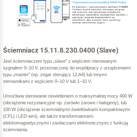
298,33 Wh
23:01 – 23:59
Ściemniacz 15.11.8.230.0400 (Slave)
Jest ściemniaczem typu „slave” z wejściem sterowanym
40 % – 40 W
sygnałem 0–10 V, przeznaczony do współpracy z urządzeniami
typu „master” (np. zegar sterujący 12.A4) lub innymi
sterownikami z wyjściem 0–10 V lub 1–10 V.
Umożliwia sterowanie oświetleniem o maksymalnej mocy 400 W
38,67 Wh
(obciążenie rezystancyjne np. żarówki żarowe i halogeny), lub
100 W (obciążenie ściemnialnymi świetlówkami kompaktowymi
100 % – 100 W
(CFL) i LED-ami),
ale także transformatorami
elektromagnetycznymi i zasilaczami elektronicznymi z funkcją
ściemniania.
96,67 Wh