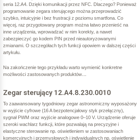
seria 12.A4. Dzięki komunikacji przez NFC. Dlaczego? Ponieważ
programowanie zegara sterującego można przeprowadzić
198,33 Wh
szybko, intuicyjnie i bez frustracji z poziomu smartfona. Co
więcej, raz przygotowany program można łatwo przenieść na
inne urządzenia, wprowadzać w nim korekty, a nawet
100 % – 100 W
zabezpieczyć go kodem PIN przed nieautoryzowanymi
zmianami. O szczegółach tych funkcji opowiem w dalszej części
artykułu.
198,33 Wh
Na zakończenie tego przykładu warto wymienić konkretne
możliwości zastosowanych produktów…
08:01 – 18:00
Zegar sterujący 12.A4.8.230.0010
To zaawansowany tygodniowy zegar astronomiczny wyposażony
w wyjście cyfrowe (16 A bezpotencjałowy styk przełączny),
OFF
sygnał PWM oraz wyjście analogowe 0–10 V. Urządzenie oferuje
szeroki wachlarz funkcji, które pozwalają na precyzyjne i
elastyczne sterowanie np. oświetleniem w zastosowaniach
komercyjnych i przemysłowych i indywidualnych np. oświetlenie