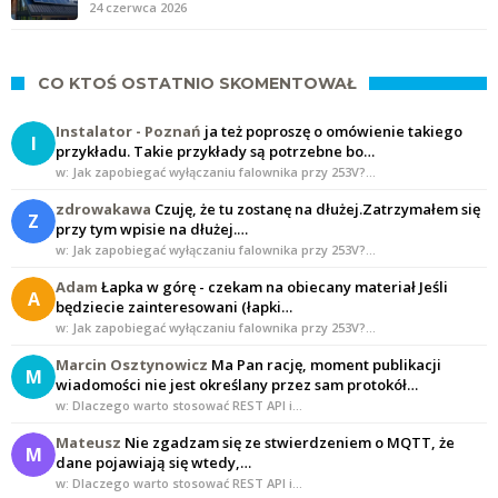
24 czerwca 2026
CO KTOŚ OSTATNIO SKOMENTOWAŁ
Instalator - Poznań
ja też poproszę o omówienie takiego
I
przykładu. Takie przykłady są potrzebne bo…
w: Jak zapobiegać wyłączaniu falownika przy 253V?…
zdrowakawa
Czuję, że tu zostanę na dłużej.Zatrzymałem się
Z
przy tym wpisie na dłużej.…
w: Jak zapobiegać wyłączaniu falownika przy 253V?…
Adam
Łapka w górę - czekam na obiecany materiał Jeśli
A
będziecie zainteresowani (łapki…
w: Jak zapobiegać wyłączaniu falownika przy 253V?…
Marcin Osztynowicz
Ma Pan rację, moment publikacji
M
wiadomości nie jest określany przez sam protokół…
w: Dlaczego warto stosować REST API i…
Mateusz
Nie zgadzam się ze stwierdzeniem o MQTT, że
M
dane pojawiają się wtedy,…
w: Dlaczego warto stosować REST API i…