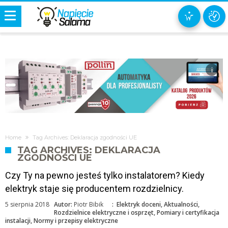
i
Home
Tag Archives: Deklaracja zgodności UE
TAG ARCHIVES: DEKLARACJA
ZGODNOŚCI UE
Czy Ty na pewno jesteś tylko instalatorem? Kiedy
elektryk staje się producentem rozdzielnicy.
5 sierpnia 2018
Autor:
Piotr Bibik
:
Elektryk doceni
,
Aktualności
,
Rozdzielnice elektryczne i osprzęt
,
Pomiary i certyfikacja
instalacji
,
Normy i przepisy elektryczne