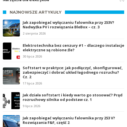
NAJNOWSZE ARTYKUŁY
Jak zapobiegać wyłączaniu falownika przy 253V?
Nadwyżka PV i rozwiązania BleBox – cz. 3
2 sierpnia 2026
Elektrotechnika bez cenzury #1 – dlaczego instalacje
elektryczne są robione źle?
30 lipca 2026
Softstart w praktyce: jak podłączyć, skonfigurować,
zabezpieczyć i dobrać układ łagodnego rozruchu?
Cz. 2
17 lipca 2026
Jak działa softstart i kiedy warto go stosować? Prąd
rozruchowy silnika od podstaw cz. 1
9 lipca 2026
Jak zapobiegać wyłączaniu falownika przy 253 V?
Rozwiązania F&F, część 2