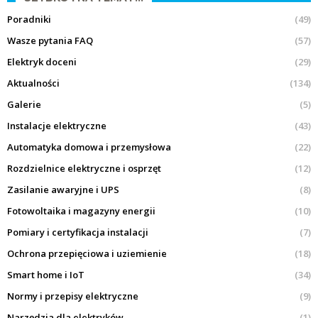
Poradniki
(49)
Wasze pytania FAQ
(57)
Elektryk doceni
(29)
Aktualności
(134)
Galerie
(5)
Instalacje elektryczne
(43)
Automatyka domowa i przemysłowa
(22)
Rozdzielnice elektryczne i osprzęt
(12)
Zasilanie awaryjne i UPS
(8)
Fotowoltaika i magazyny energii
(10)
Pomiary i certyfikacja instalacji
(7)
Ochrona przepięciowa i uziemienie
(18)
Smart home i IoT
(34)
Normy i przepisy elektryczne
(9)
Narzędzia dla elektryków
(1)