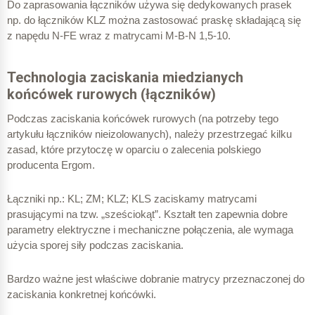
Do zaprasowania łączników używa się dedykowanych prasek
2
np. do łączników KLZ można zastosować praskę składającą się
1 mm
z napędu N-FE wraz z matrycami M-B-N 1,5-10.
Zaprasowanie, liczba
zaciśnięć
Technologia zaciskania miedzianych
KL 1-20
końcówek rurowych (łączników)
wąskich
Podczas zaciskania końcówek rurowych (na potrzeby tego
artykułu łączników nieizolowanych), należy przestrzegać kilku
KL 2,5-15
zasad, które przytoczę w oparciu o zalecenia polskiego
szerokich
producenta Ergom.
2
1,5 – 2,5 mm
Łączniki np.: KL; ZM; KLZ; KLS zaciskamy matrycami
prasującymi na tzw. „sześciokąt”. Kształt ten zapewnia dobre
KLZ 1
parametry elektryczne i mechaniczne połączenia, ale wymaga
użycia sporej siły podczas zaciskania.
KL 2,5-20
2
1 mm
Bardzo ważne jest właściwe dobranie matrycy przeznaczonej do
zaciskania konkretnej końcówki.
1 – 1