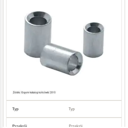
KLI 6 PCV
szerokich
2
4 – 6 mm
KL 0,5-12
2
0,1 – 0,5 mm
1 – 1
–
Typ
KL 1-15
Przekrój