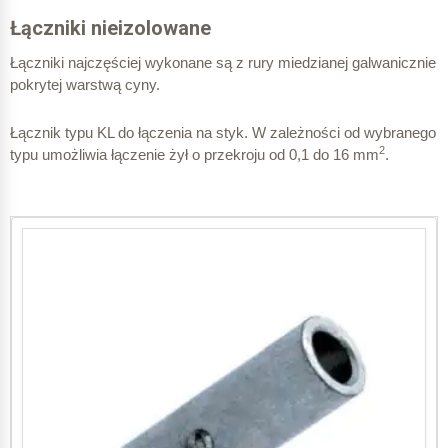
Łączniki nieizolowane
KLIT 0,5
Łączniki najczęściej wykonane są z rury miedzianej galwanicznie
KLI 1 PC
pokrytej warstwą cyny.
Koszulka termokurczliwa temperatura pracy od -30
o
do 105
C
o
Poliweglan temperatura pracy od -50 do 120
C
Łącznik typu KL do łączenia na styk. W zależności od wybranego
2
typu umożliwia łączenie żył o przekroju od 0,1 do 16 mm
.
2
0,5 mm
2
0,5 – 1,0 mm
KLIT 1
KLI 2,5 PC
2
1 mm
2
1,5 – 2,5 mm
KLIT 2,5
KLI 6 PC