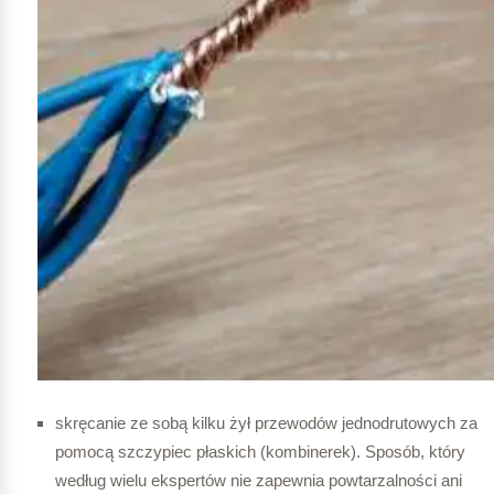
skręcanie ze sobą kilku żył przewodów jednodrutowych za
pomocą szczypiec płaskich (kombinerek). Sposób, który
według wielu ekspertów nie zapewnia powtarzalności ani