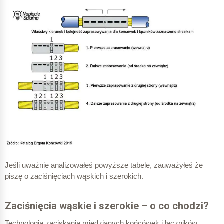
KL 6-20
–
2
4 – 6 mm
1 – 1
KLZ 2,5
2
2,5 mm
KL 6-25
KLZ 6
KL 10
Jeśli uważnie analizowałeś powyższe tabele, zauważyłeś że
2
6 mm
piszę o zaciśnięciach wąskich i szerokich.
2
10 mm
Zaciśnięcia wąskie i szerokie – o co chodzi?
KLZ 10
Technologia zaciskania miedzianych końcówek i łączników