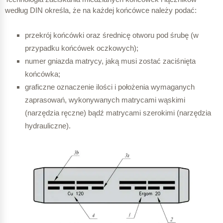
ZM 10
według DIN określa, że na każdej końcówce należy podać:
2
10 mm
przekrój końcówki oraz średnicę otworu pod śrubę (w
przypadku końcówek oczkowych);
KL 16
numer gniazda matrycy, jaką musi zostać zaciśnięta
KLS 10
końcówka;
2
16 mm
graficzne oznaczenie ilości i położenia wymaganych
zaprasowań, wykonywanych matrycami wąskimi
2
(narzędzia ręczne) bądź matrycami szerokimi (narzędzia
hydrauliczne).
ZM 16
1
KL – łączniki cynowane
KLS 16
ZM – łączniki niecynowane
2
16 mm