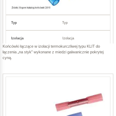
Typ
Izolacja
Końcówki łączące w izolacji termokurczliwej typu KLIT do
łączenia „na styk” wykonane z miedzi galwanicznie pokrytej
Przekrój
cyną.
KLI 0,5
o
Poliamid 6.6 temperatura pracy od -30 do 95
C
2
0,1 – 0,5 mm