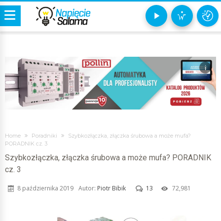
i
Home
Poradniki
Szybkozłączka, złączka śrubowa a może mufa?
PORADNIK cz. 3
Szybkozłączka, złączka śrubowa a może mufa? PORADNIK
cz. 3
8 października 2019
Autor:
Piotr Bibik
13
72,981