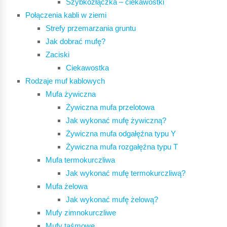
Szybkozłączka – ciekawostki
Połączenia kabli w ziemi
Strefy przemarzania gruntu
Jak dobrać mufę?
Zaciski
Ciekawostka
Rodzaje muf kablowych
Mufa żywiczna
Żywiczna mufa przelotowa
Jak wykonać mufę żywiczną?
Żywiczna mufa odgałęźna typu Y
Żywiczna mufa rozgałęźna typu T
Mufa termokurczliwa
Jak wykonać mufę termokurczliwą?
Mufa żelowa
Jak wykonać mufę żelową?
Mufy zimnokurczliwe
Mufy taśmowe