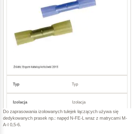
KLI 1
2
0,5 – 1,0 mm
KLI 2,5
2
1,5 – 2,5 mm
Typ
Izolacja
KLI 6
Do zaprasowania izolowanych tulejek łączących używa się
dedykowanych prasek np.: napęd N-FE-L wraz z matrycami M-
Przekrój
A-I 0,5-6.
2
4 – 6 mm