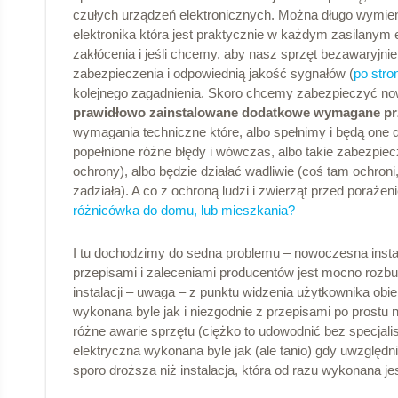
czułych urządzeń elektronicznych. Można długo wymieni
elektronika która jest praktycznie w każdym zasilanym 
zakłócenia i jeśli chcemy, aby nasz sprzęt bezawaryjni
zabezpieczenia i odpowiednią jakość sygnałów (
po stron
kolejnego zagadnienia. Skoro chcemy zabezpieczyć nowo
prawidłowo zainstalowane dodatkowe wymagane prz
wymagania techniczne które, albo spełnimy i będą one d
popełnione różne błędy i wówczas, albo takie zabezpiecz
ochrony), albo będzie działać wadliwie (coś tam ochroni
zadziała). A co z ochroną ludzi i zwierząt przed poraż
różnicówka do domu, lub mieszkania?
I tu dochodzimy do sedna problemu – nowoczesna instal
przepisami i zaleceniami producentów jest mocno rozbu
instalacji – uwaga – z punktu widzenia użytkownika obie 
wykonana byle jak i niezgodnie z przepisami po prost
różne awarie sprzętu (ciężko to udowodnić bez specjalis
elektryczna wykonana byle jak (ale tanio) gdy uwzględn
sporo droższa niż instalacja, która od razu wykonana j