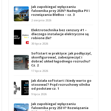
Jak zapobiegać wyłączaniu
falownika przy 253V? Nadwyżka PV i
rozwiązania BleBox – cz. 3
2 sierpnia 2026
Elektrotechnika bez cenzury #1 –
dlaczego instalacje elektryczne są
robione źle?
30 lipca 2026
Softstart w praktyce: jak podłączyć,
skonfigurować, zabezpieczyć i
dobrać układ łagodnego rozruchu?
Cz. 2
17 lipca 2026
Jak działa softstart i kiedy warto go
stosować? Prąd rozruchowy silnika
od podstaw cz. 1
9 lipca 2026
Jak zapobiegać wyłączaniu
falownika przy 253 V? Rozwiązania