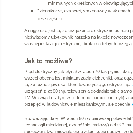
minimalnych określonych w obowiązujących 
Dziennikarze, eksperci, sprzedawcy w sklepach i in
nieszczęściu.
A najgorsze jest to, że urządzenia elektryczne pomału p
nieświadomy użytkownik narzeka na jakość nowoczesnej 
własnej instalacji elektrycznej, braku rzetelnych przegl
Jak to możliwe?
Prąd elektryczny jak płynął w latach 70 tak płynie i dziś
wszechobecna jest miniaturyzacja elektroniki, oraz dąż
to, że różne zjawiska, które towarzyszą „elektryce” np.
urządzeń z lat 80 (np. telewizor) a dokładnie takie samo
TV. W związku z tym w (o ile mnie pamięć nie myli) lat
przepięć w budownictwie mieszkaniowym, ale obecnie
Rozważając dalej. W latach 80 i w pierwszej połowie la
technologii miedzianej, czy później radiowy) a dziś? In
społeczeństwa i niewiele osób zdaje sobie sprawę, że t