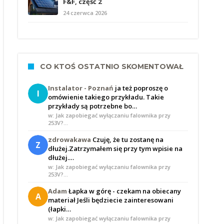
F&F, część 2
24 czerwca 2026
CO KTOŚ OSTATNIO SKOMENTOWAŁ
Instalator - Poznań
ja też poproszę o
I
omówienie takiego przykładu. Takie
przykłady są potrzebne bo…
w: Jak zapobiegać wyłączaniu falownika przy
253V?…
zdrowakawa
Czuję, że tu zostanę na
Z
dłużej.Zatrzymałem się przy tym wpisie na
dłużej.…
w: Jak zapobiegać wyłączaniu falownika przy
253V?…
Adam
Łapka w górę - czekam na obiecany
A
materiał Jeśli będziecie zainteresowani
(łapki…
w: Jak zapobiegać wyłączaniu falownika przy