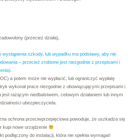
zadowolony (przecież działa),
ie wystąpienia szkody, lub wypadku ma podstawy, aby nie
owania – przecież zrobione jest niezgodnie z przepisami i
enia)
.
 OC) a potem może nie wypłacić, lub ograniczyć wypłatę
tryk wykonał prace niezgodnie z obowiązującymi przepisami i
est rażącym niedbalstwem, celowym działaniem lub innym
dzialności ubezpieczyciela.
eczna ochrona przeciwprzepięciowa powoduje, że uszkadza się
or kupi nowe urządzenie
t podłączony do instalacji, która nie spełnia wymagań