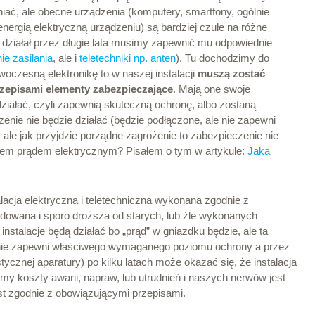
ać, ale obecne urządzenia (komputery, smartfony, ogólnie
energią elektryczną urządzeniu) są bardziej czułe na różne
e działał przez długie lata musimy zapewnić mu odpowiednie
ie zasilania
, ale i
teletechniki np. anten
). Tu dochodzimy do
czesną elektronikę to w naszej instalacji
muszą zostać
episami elementy zabezpieczające
. Mają one swoje
ziałać, czyli zapewnią skuteczną ochronę, albo zostaną
enie nie będzie działać (będzie podłączone, ale nie zapewni
, ale jak przyjdzie porządne zagrożenie to zabezpieczenie nie
eniem prądem elektrycznym? Pisałem o tym w artykule:
Jaka
acja elektryczna i teletechniczna wykonana zgodnie z
dowana i sporo droższa od starych, lub źle wykonanych
instalacje będą działać bo „prąd” w gniazdku będzie, ale ta
u nie zapewni właściwego wymaganego poziomu ochrony a przez
tycznej aparatury) po kilku latach może okazać się, że instalacja
imy koszty awarii, napraw, lub utrudnień i naszych nerwów jest
est zgodnie z obowiązującymi przepisami.