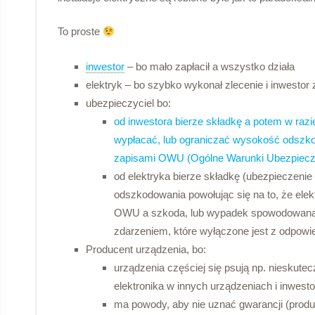
To proste
inwestor
– bo mało zapłacił a wszystko działa
elektryk – bo szybko wykonał zlecenie i inwestor 
ubezpieczyciel bo:
od inwestora bierze składkę a potem w raz
wypłacać, lub ograniczać wysokość odszkod
zapisami OWU (Ogólne Warunki Ubezpiecz
od elektryka bierze składkę (ubezpieczenie
odszkodowania powołując się na to, że elek
OWU a szkoda, lub wypadek spowodowana j
zdarzeniem, które wyłączone jest z odpowie
Producent urządzenia, bo:
urządzenia częściej się psują np. nieskut
elektronika w innych urządzeniach i inwest
ma powody, aby nie uznać gwarancji (produk