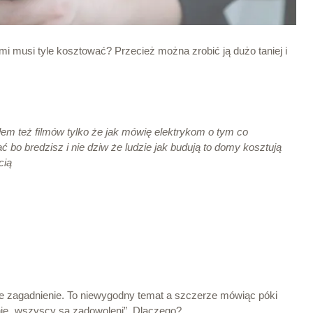
i musi tyle kosztować? Przecież można zrobić ją dużo taniej i
ałem też filmów tylko że jak mówię elektrykom o tym co
 bo bredzisz i nie dziw że ludzie jak budują to domy kosztują
cią
ne zagadnienie. To niewygodny temat a szczerze mówiąc póki
alnie „wszyscy są zadowoleni”. Dlaczego?