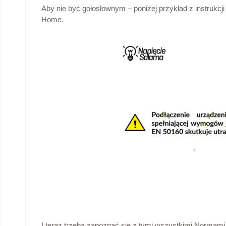
Aby nie być gołosłownym – poniżej przykład z instrukc
Home.
I teraz trzeba zapoznać się z tymi wszystkimi Normami,