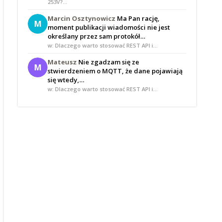
253V?…
Marcin Osztynowicz
Ma Pan rację,
M
moment publikacji wiadomości nie jest
określany przez sam protokół…
w: Dlaczego warto stosować REST API i…
Mateusz
Nie zgadzam się ze
M
stwierdzeniem o MQTT, że dane pojawiają
się wtedy,…
w: Dlaczego warto stosować REST API i…