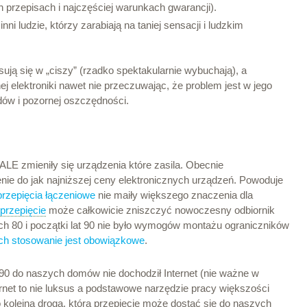
przepisach i najczęściej warunkach gwarancji).
ni ludzie, którzy zarabiają na taniej sensacji i ludzkim
sują się w „ciszy” (rzadko spektakularnie wybuchają), a
elektroniki nawet nie przeczuwając, że problem jest w jego
ądów i pozornej oszczędności.
, ALE zmieniły się urządzenia które zasila. Obecnie
enie do jak najniższej ceny elektronicznych urządzeń. Powoduje
przepięcia łączeniowe
nie maiły większego znaczenia dla
przepięcie
może całkowicie zniszczyć nowoczesny odbiornik
ach 80 i początki lat 90 nie było wymogów montażu ograniczników
ich stosowanie jest obowiązkowe
.
t 90 do naszych domów nie dochodził Internet (nie ważne w
ternet to nie luksus a podstawowe narzędzie pracy większości
o kolejna droga, którą przepięcie może dostać się do naszych