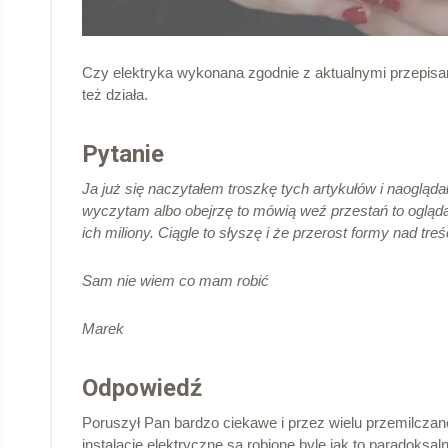
Czy elektryka wykonana zgodnie z aktualnymi przepisam
też działa.
Pytanie
Ja już się naczytałem troszkę tych artykułów i naogląd
wyczytam albo obejrzę to mówią weź przestań to oglądać
ich miliony. Ciągle to słyszę i że przerost formy nad treś
Sam nie wiem co mam
robić
Marek
Odpowiedź
Poruszył Pan bardzo ciekawe i przez wielu przemilcza
instalacje elektryczne są robione byle jak to paradoks