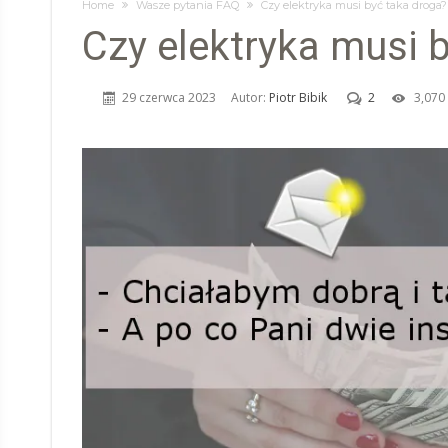
Home
Wasze pytania FAQ
Czy elektryka musi być taka droga?
Czy elektryka musi 
29 czerwca 2023
Autor:
Piotr Bibik
2
3,070