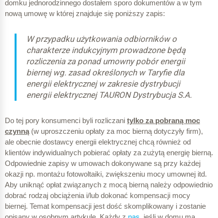
domku jednorodzinnego dostałem sporo dokumentów a w tym
nową umowę w której znajduje się poniższy zapis:
W przypadku użytkowania odbiorników o
charakterze indukcyjnym prowadzone będą
rozliczenia za ponad umowny pobór energii
biernej wg. zasad określonych w Taryfie dla
energii elektrycznej w zakresie dystrybucji
energii elektrycznej TAURON Dystrybucja S.A.
Do tej pory konsumenci byli rozliczani
tylko za pobraną moc
czynną
(w uproszczeniu opłaty za moc bierną dotyczyły firm),
ale obecnie dostawcy energii elektrycznej chcą również od
klientów indywidualnych pobierać opłaty za zużytą energię bierną.
Odpowiednie zapisy w umowach dokonywane są przy każdej
okazji np. montażu fotowoltaiki, zwiększeniu mocy umownej itd.
Aby uniknąć opłat związanych z mocą bierną należy odpowiednio
dobrać rodzaj obciążenia i/lub dokonać kompensacji mocy
biernej. Temat kompensacji jest dość skomplikowany i zostanie
opisany w osobnym artykule. Każdy z
nas
, jeśli w domu ma