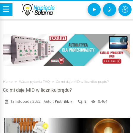
i
Home
Wasze pytania FAQ
Co mi daje MID w liczniku prądu?
Co mi daje MID w liczniku prądu?
13 listopada 2022
Autor:
Piotr Bibik
8
8,464