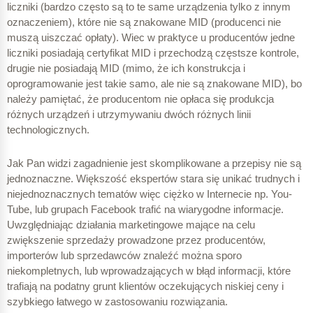
liczniki (bardzo często są to te same urządzenia tylko z innym
oznaczeniem), które nie są znakowane MID (producenci nie
muszą uiszczać opłaty). Wiec w praktyce u producentów jedne
liczniki posiadają certyfikat MID i przechodzą częstsze kontrole,
drugie nie posiadają MID (mimo, że ich konstrukcja i
oprogramowanie jest takie samo, ale nie są znakowane MID), bo
należy pamiętać, że producentom nie opłaca się produkcja
różnych urządzeń i utrzymywaniu dwóch różnych linii
technologicznych.
Jak Pan widzi zagadnienie jest skomplikowane a przepisy nie są
jednoznaczne. Większość ekspertów stara się unikać trudnych i
niejednoznacznych tematów więc ciężko w Internecie np. You-
Tube, lub grupach Facebook trafić na wiarygodne informacje.
Uwzględniając działania marketingowe mające na celu
zwiększenie sprzedaży prowadzone przez producentów,
importerów lub sprzedawców znaleźć można sporo
niekompletnych, lub wprowadzających w błąd informacji, które
trafiają na podatny grunt klientów oczekujących niskiej ceny i
szybkiego łatwego w zastosowaniu rozwiązania.