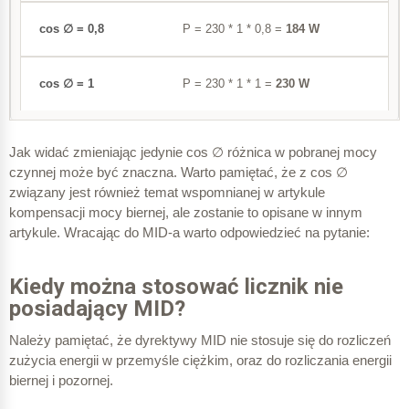
3,09 A
P = 230 * 1 * 0,8 =
184 W
± 0,6
± 0,8 A
0,18 A
P = 230 * 1 * 1 =
230 W
± 1,0
± 1,6 A
± 2,0
Jak widać zmieniając jedynie cos ∅ różnica w pobranej mocy
czynnej może być znaczna. Warto pamiętać, że z cos ∅
związany jest również temat wspomnianej w artykule
Liczniki trójfazowe
obciążone symetrycznie
kompensacji mocy biernej, ale zostanie to opisane w innym
artykule. Wracając do MID-a warto odpowiedzieć na pytanie:
I
max
3 A
Kiedy można stosować licznik nie
1
posiadający MID?
Należy pamiętać, że dyrektywy MID nie stosuje się do rozliczeń
1
zużycia energii w przemyśle ciężkim, oraz do rozliczania energii
± 0,2
biernej i pozornej.
± 0,006 A