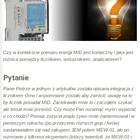
Czy w kontekście pomiaru energii MID jest konieczny i jaka jest
różnica pomiędzy licznikiem, wskaźnikiem, analizatorem?
Pytanie
Panie Piotrze w jednym z artykułów została opisana integracja z
licznikiem Orno i wspomniane zostało aby zwrócić uwagę na to
by licznik posiadał MID. Zaciekawiło mnie to i zacząłem szukać
ale temat mnie przerósł. Czy może Pan rozwinąć myśl i wyjaśnić
o co chodzi? Pomiar zużycia prądu żywo mnie zainteresował i w
pierwszym odruchu (po przejrzeniu różnych grup i forów)
zastanawiałem się nad zakupem 3EM potem MEW-01, ale po
rozmowie z kilkoma ekspertami (którzy twierdzili, że MEW-01 i