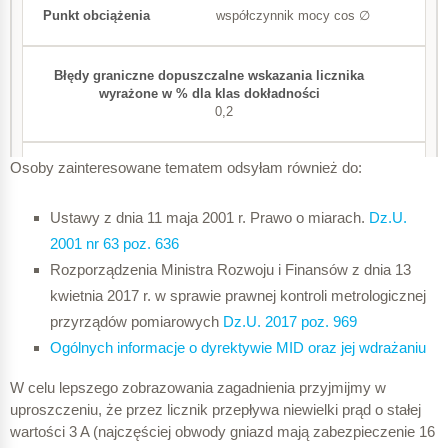
współczynnik mocy cos ∅
0,2
Osoby zainteresowane tematem odsyłam również do:
0,5
Ustawy z dnia 11 maja 2001 r. Prawo o miarach.
Dz.U.
1
2001 nr 63 poz. 636
Rozporządzenia Ministra Rozwoju i Finansów z dnia 13
2
kwietnia 2017 r. w sprawie prawnej kontroli metrologicznej
przyrządów pomiarowych
Dz.U. 2017 poz. 969
Ogólnych info
rmacje o dyr
ektywie MID oraz jej wdrażaniu
Klasa dokładności wg MID
W celu lepszego zobrazowania zagadnienia przyjmijmy w
uproszczeniu, że przez licznik przepływa niewielki prąd o stałej
wartości 3 A (najczęściej obwody gniazd mają zabezpieczenie 16
C