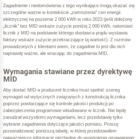
Zagadnienie i niedomówienia z tego wynikające mogą okazać się
szczególne ważne w kontekście „zamrożenia” cen energii
elektrycznej na poziomie 2 000 kWh w roku 2023 (jeśli dołożony
„licznik” bez MID wskaże zużycie poniżej 2 000 kWh, natomiast
licznik z MID na podstawie którego dostawca prądu wystawia
faktury wskaże zużycie przekraczające tą wartość). Z rozmów
prowadzonych z klientami wiem, że zagadnie to jest dla nich
naprawdę ważne, ale wracając do zagadnienia MID.
Wymagania stawiane przez dyrektywę
MID
Aby dostać MID-a producent licznika musi spełnić szereg
wymagań od wytycznych związanych z konstrukcją licznika
poprzez powtarzające się kontrole jakości produkcji po
zabezpieczenia programowe wbudowane w licznik. Nie będę
zanudzał wszystkimi wymaganiami, lecz przedstawię tylko
wybrane zagadnienia dotyczące jakości pomiaru. Proszę
przeanalizować poniższą tabelę, w której przedstawiłem
najważniejsze informacje niezbędne do wyjaśnienia omawianego