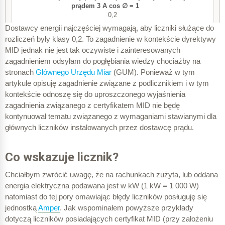
± 0,0006 A
± 0,6
0,2
Dostawcy energii najczęściej wymagają, aby liczniki służące do
± 0,0015 A
rozliczeń były klasy 0,2. To zagadnienie w kontekście dyrektywy
± 1,0
MID jednak nie jest tak oczywiste i zainteresowanych
zagadnieniem odsyłam do pogłębiania wiedzy chociażby na
± 0,003 A
2,991 A
stronach
Głównego Urzędu Miar
(GUM). Ponieważ w tym
± 2,0
artykule opisuję zagadnienie związane z podlicznikiem i w tym
± 0,006 A
kontekście odnoszę się do uproszczonego wyjaśnienia
zagadnienia związanego z certyfikatem MID nie będę
3,009 A
kontynuował tematu związanego z wymaganiami stawianymi dla
I
max
głównych liczników instalowanych przez dostawcę prądu.
3 A
0,018 A
1
Co wskazuje licznik?
1
Chciałbym zwrócić uwagę, że na rachunkach zużyta, lub oddana
energia elektryczna podawana jest w kW (1 kW = 1 000 W)
natomiast do tej pory omawiając błędy liczników posługuję się
± 0,2
C
jednostką
Amper
. Jak wspominałem powyższe przykłady
± 0,006 A
dotyczą liczników posiadających certyfikat MID (przy założeniu