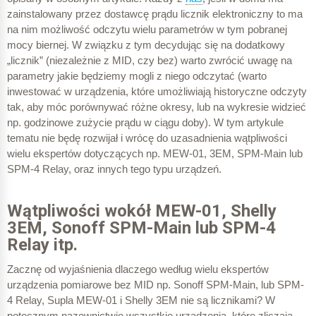
zainstalowany przez dostawcę prądu licznik elektroniczny to ma
na nim możliwość odczytu wielu parametrów w tym pobranej
mocy biernej. W związku z tym decydując się na dodatkowy
„licznik” (niezależnie z MID, czy bez) warto zwrócić uwagę na
parametry jakie będziemy mogli z niego odczytać (warto
inwestować w urządzenia, które umożliwiają historyczne odczyty
tak, aby móc porównywać różne okresy, lub na wykresie widzieć
np. godzinowe zużycie prądu w ciągu doby). W tym artykule
tematu nie będę rozwijał i wrócę do uzasadnienia wątpliwości
wielu ekspertów dotyczących np. MEW-01, 3EM, SPM-Main lub
SPM-4 Relay, oraz innych tego typu urządzeń.
Wątpliwości wokół MEW-01, Shelly
3EM, Sonoff SPM-Main lub SPM-4
Relay itp.
Zacznę od wyjaśnienia dlaczego według wielu ekspertów
urządzenia pomiarowe bez MID np. Sonoff SPM-Main, lub SPM-
4 Relay, Supla MEW-01 i Shelly 3EM nie są licznikami? W
potocznym nazewnictwie wszystkie urządzenia, które zliczają