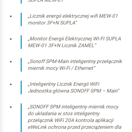
SUPLA MEW-01”
Sonoff SPM-Main Wi-Fi jednostka centralna
± 0,009 A
„Licznik energii elektrycznej wifi MEW-01
± 0,018 A
monitor 3F+N SUPLA”
„Monitor Energii Elektrycznej WI-FI SUPLA
± 0,06 A
MEW-01 3F+N Licznik ZAMEL”
± 0,09 A
„Sonoff SPM-Main inteligentny przełącznik
miernik mocy Wi-Fi / Ethernet”
3 A
„Inteligentny Licznik Energii WiFi
Jednostka główna SONOFF SPM – Main”
0,5 (indukcyjny)
„SONOFF SPM inteligentny miernik mocy
do układania w stos inteligentny
Sonoff SPM-4 Relay
przełącznik WiFi 20A kontrola aplikacji
eWeLink ochrona przed przeciążeniem dla
± 0,012 A