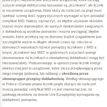
zużycie energii elektrycznej nazywane są „licznikami”, ale licznik
w rozumieniu urządzenia, które służy do rozliczeń za prąd musi
spełniać szereg dość rygorystycznych wymagań w tym posiadać
certyfikat MID.
Należy zaznaczyć, że błędne używanie określeń
(nazw) może doprowadzić do sporych niedomówień związanych
z dokładnością wyników pomiarów i można wyciągnąć błędne
wnioski, które przełożą się na domowy budżet (zagadnienie jest
szczególnie ważne w długim okresie czasu np. roku bo w
domowych warunkach różnice pomiędzy licznikiem z MID a
innym „licznikiem bez MID” w godzinnych zużyciach energii
obserwowane na licznikach o niewiadomej dokładności mogą być
niezauważalne). Podsumowując w uproszczeniu licznik energii
elektrycznej jest to urządzenie, które zlicza przepływającą przez
niego energię (pobraną, lub oddaną) z
określoną przez
obowiązujące przepisy dokładnością
. Według obowiązującego
w Polsce i Europie prawa liczniki prądu służące do rozliczeń
muszą posiadać certyfikat MID co jest równoznaczne, że
spełniają określone na terenie Unii Europejskiej wymagania np.
dokładność pomiarów.