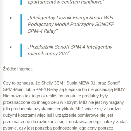
apartamentów centrum handlowe”
Sonoff SPM-4 Relay 4 Obwody Pomiar 4x20A DIN
± 0,03 A
„Inteligentny Licznik Energii Smart WiFi
Podłączany Moduł Podrzędny SONOFF
SPM-4 Relay”
± 0,06 A
„Przekaźnik Sonoff SPM 4 Inteligentny
± 0,09 A
miernik mocy 20A”
Źródło: Internet.
* maksymalna wartość
prądu dla licznika OR-WE-516
Czy to oznacza, że Shelly 3EM i Supla MEW-01, oraz Sonoff
SPM-Main, lub SPM-4 Relay są kiepskie bo nie posiadają MID?
Nie można tak tego określić, po prostu te produkty były
przeznaczone do innego celu w którym MID nie jest wymagany
(dla producenta uzyskanie certyfikatu MID wiąże się z bardzo
dużymi kosztami więc jeśli urządzenie pomiarowe nie jest
przeznaczone do rozliczania się z dostawcą energii należy zadać
pytanie, czy jest potrzeba podnoszenia jego ceny poprzez