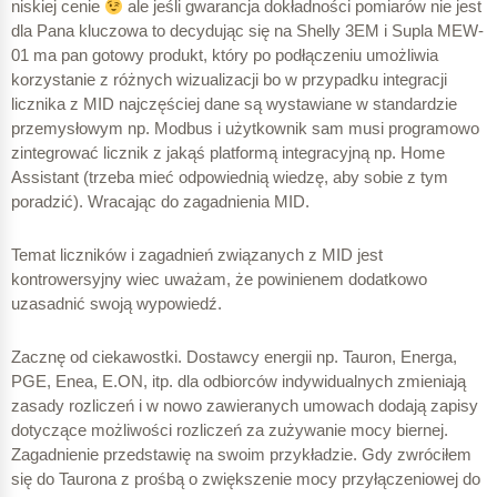
niskiej cenie
ale jeśli gwarancja dokładności pomiarów nie jest
dla Pana kluczowa to decydując się na Shelly 3EM i Supla MEW-
01 ma pan gotowy produkt, który po podłączeniu umożliwia
korzystanie z różnych wizualizacji bo w przypadku integracji
licznika z MID najczęściej dane są wystawiane w standardzie
przemysłowym np. Modbus i użytkownik sam musi programowo
zintegrować licznik z jakąś platformą integracyjną np. Home
Assistant (trzeba mieć odpowiednią wiedzę, aby sobie z tym
poradzić). Wracając do zagadnienia MID.
Temat liczników i zagadnień związanych z MID jest
kontrowersyjny wiec uważam, że powinienem dodatkowo
uzasadnić swoją wypowiedź.
Zacznę od ciekawostki. Dostawcy energii np. Tauron, Energa,
PGE, Enea, E.ON, itp. dla odbiorców indywidualnych zmieniają
zasady rozliczeń i w nowo zawieranych umowach dodają zapisy
dotyczące możliwości rozliczeń za zużywanie mocy biernej.
Zagadnienie przedstawię na swoim przykładzie. Gdy zwróciłem
się do Taurona z prośbą o zwiększenie mocy przyłączeniowej do