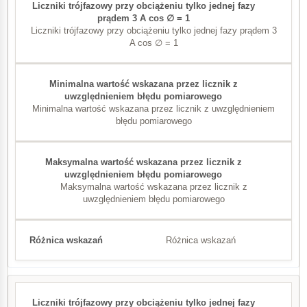
Liczniki trójfazowy przy obciążeniu tylko jednej fazy prądem 3
± 0,5
A cos ∅ = 1
B
± 1,0
A
Minimalna wartość wskazana przez licznik z uwzględnieniem
± 2,0
błędu pomiarowego
Liczniki jednofazowe
I
b
Maksymalna wartość wskazana przez licznik z
uwzględnieniem błędu pomiarowego
0,3 A
0,5 (indukcyjny)
Różnica wskazań
1
± 0,3