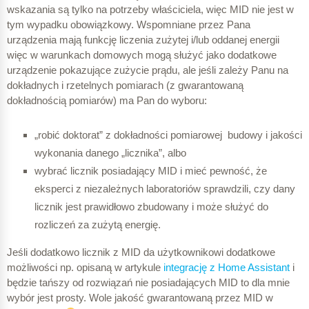
wskazania są tylko na potrzeby właściciela, więc MID nie jest w
tym wypadku obowiązkowy. Wspomniane przez Pana
urządzenia mają funkcję liczenia zużytej i/lub oddanej energii
więc w warunkach domowych mogą służyć jako dodatkowe
urządzenie pokazujące zużycie prądu, ale jeśli zależy Panu na
dokładnych i rzetelnych pomiarach (z gwarantowaną
dokładnością pomiarów) ma Pan do wyboru:
„robić doktorat” z dokładności pomiarowej budowy i jakości
wykonania danego „licznika”, albo
wybrać licznik posiadający MID i mieć pewność, że
eksperci z niezależnych laboratoriów sprawdzili, czy dany
licznik jest prawidłowo zbudowany i może służyć do
rozliczeń za zużytą energię.
Jeśli dodatkowo licznik z MID da użytkownikowi dodatkowe
możliwości np. opisaną w artykule
integrację z Home Assistant
i
będzie tańszy od rozwiązań nie posiadających MID to dla mnie
wybór jest prosty. Wole jakość gwarantowaną przez MID w