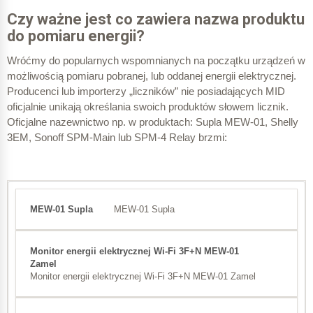
± 0,5
Czy ważne jest co zawiera nazwa produktu
do pomiaru energii?
± 0,015 A
± 1,0
Wróćmy do popularnych wspomnianych na początku urządzeń w
możliwością pomiaru pobranej, lub oddanej energii elektrycznej.
± 0,03 A
Producenci lub importerzy „liczników” nie posiadających MID
± 2,0
oficjalnie unikają określania swoich produktów słowem licznik.
Oficjalne nazewnictwo np. w produktach: Supla MEW-01, Shelly
± 0,06 A
3EM, Sonoff SPM-Main lub SPM-4 Relay brzmi:
Liczniki trójfazowe przy
obciążeniu tylko jednej fazy
3 A
MEW-01 Supla
I
b
0,5 (indukcyjny)
Monitor energii elektrycznej Wi-Fi 3F+N MEW-01 Zamel
1
± 0,009 A