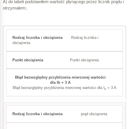
A) do tabeli podstawiłem wartość płynącego przez licznik prądu i
otrzymałem:.
B
Rodzaj licznika i
obciążenia
A
Punkt obciążenia
Liczniki jednofazowe
0,1 I
Błąd bezwzględny przybliżenia mierzonej wartości dla I
= 3 A
b
b
prąd obciążenia
1