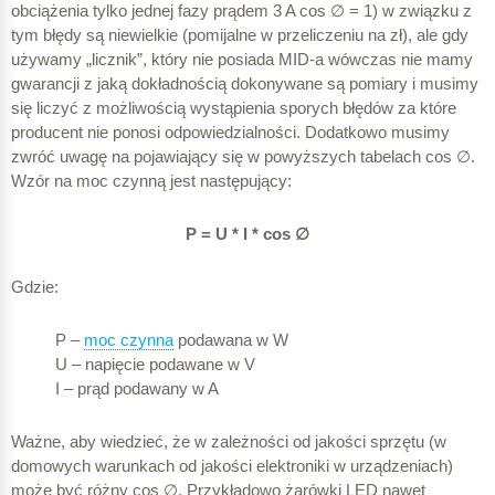
± 0,5
obciążenia tylko jednej fazy prądem 3 A cos ∅ = 1) w związku z
tym błędy są niewielkie (pomijalne w przeliczeniu na zł), ale gdy
± 0,015 A
używamy „licznik”, który nie posiada MID-a wówczas nie mamy
2,982 A
± 1,0
gwarancji z jaką dokładnością dokonywane są pomiary i musimy
się liczyć z możliwością wystąpienia sporych błędów za które
± 0,03 A
producent nie ponosi odpowiedzialności. Dodatkowo musimy
± 2,0
zwróć uwagę na pojawiający się w powyższych tabelach cos ∅.
3,018 A
± 0,06 A
Wzór na moc czynną jest następujący:
P = U * I * cos ∅
0,036 A
Liczniki trójfazowe
obciążone symetrycznie
3 A
Gdzie:
I
b
P –
moc czynna
podawana w W
0,5 (indukcyjny)
U – napięcie podawane w V
B
I – prąd podawany w A
1
Ważne, aby wiedzieć, że w zależności od jakości sprzętu (w
± 0,009 A
domowych warunkach od jakości elektroniki w urządzeniach)
2,94 A
może być różny cos ∅. Przykładowo żarówki LED nawet