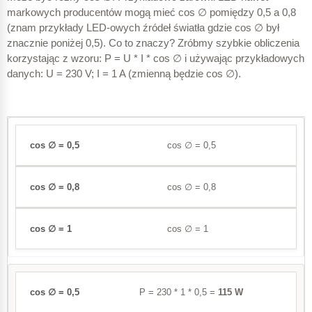
± 0,2
markowych producentów mogą mieć cos ∅ pomiędzy 0,5 a 0,8
± 0,018 A
(znam przykłady LED-owych źródeł światła gdzie cos ∅ był
znacznie poniżej 0,5). Co to znaczy? Zróbmy szybkie obliczenia
± 0,5
± 0,03 A
korzystając z wzoru: P = U * I * cos ∅ i używając przykładowych
3,06 A
danych: U = 230 V; I = 1 A (zmienną będzie cos ∅).
± 1,0
± 0,06 A
0,12 A
± 2,0
cos ∅ = 0,5
80 A*
cos ∅ = 0,8
A
I
b
1
cos ∅ = 1
0,5 (indukcyjny)
2,91 A
± 0,16 A
P = 230 * 1 * 0,5 =
115 W
± 0,3
± 0,4 A