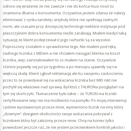
odnosi się wrażenie że nie zawsze i nie do końca musi nosić to
znamiona dbania o konsumenta. Oczywiście jestem zdania że należy
eliminować z rynku tandetę i artykuły które nie spełniają żadnych
norm, ale czasami przy dzisiejszej technologii niektóre instytucje pod
płaszczykiem dobra konsumenta nieźle zarabiają. Miałem kiedyś taką
sytuację że klient podejrzewał iż jego rachunki są za wysokie.
Poproszony zostałem o sprawdzenie tego. Nie miałem pod ręką
żadnego licznika z MIDem a nie chciałem naciągać klienta na koszt
licznika, więc zainstalowałem to co miałem na stanie. Oczywiście
różnice pojawiły się już po tygodniu a po miesiącu ujawniły się na
większą skalę. Klient zgłosił reklamację ale ku swojemu zaskoczeniu
przez to że powoływał się na wskazania licznika bez MID nikt nie
pochylił się właściwie nad sprawą. Był ktoś z TAURONa pooglądał i na
tym się skończyło. Tłumaczenie było takie – że TURON ma liczniki
certyfikowane więc nie ma możliwości na pomyłki. Po mojej interwencji
i piśmie wystawionym przeze mnie, wymieniono licznik na inny który
„dziwnym” zbiegiem okoliczności swoje wskazania pokrywał z
licznikiem który był założony przeze mnie. Chcę na koniec tylko
powiedzieć jeszcze raz, że nie jestem przeciwnikiem kontroli jakości i