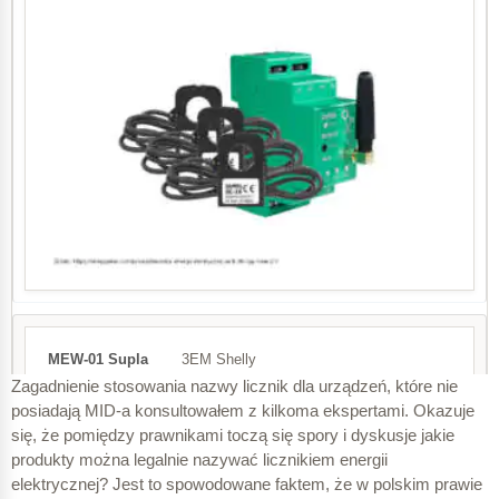
± 0,3
± 0,018 A
± 0,6
± 0,03 A
± 2,0
± 0,06 A
± 3,0
80 A*
I
b
1
3EM Shelly
Zagadnienie stosowania nazwy licznik dla urządzeń, które nie
0,5 (indukcyjny)
posiadają MID-a konsultowałem z kilkoma ekspertami. Okazuje
się, że pomiędzy prawnikami toczą się spory i dyskusje jakie
± 0,16 A
produkty można legalnie nazywać licznikiem energii
Urządzenie pomiarowe Wi-Fi do pomiaru zużycia prądu 3
elektrycznej? Jest to spowodowane faktem, że w polskim prawie
fazowego zasilania. W komplecie 3 klamry 120A
± 0,4