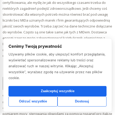
certyfikowania, ale myślę że jak do wszystkiego czasami trzeba do
niektórych zagadnień podejść zdroworozsądkowo. Jeśli chcemy coś
skontrolować dla własnych potrzeb można również brać pod uwagę
liczniki bez MIDa uznanych marek i firm gwarantujących odpowiednią
jakość swoich wyrobów. Trzeba zajrzeć na dane techniczne dołączane
do wyrobów. Często są one takie same jak tych z MIDem. Dostawca
energii zawsze może zakwestionować każdy licznik, również ten z
MIDem. MID nie gwarantuje nam pozytywnego, automatycznego
Cenimy Twoją prywatność
rozpatrzenia reklamacji. MID może dawać tylko poczucie kupienia
Używamy plików cookie, aby ulepszyć komfort przeglądania,
urządzenia spełniające normy w danej klasie.
wyświetlać spersonalizowane reklamy lub treści oraz
analizować ruch w naszej witrynie. Klikając „Akceptuj
Odpowiedz
wszystkie”, wyrażasz zgodę na używanie przez nas plików
cookie.
pw
18 grudnia 2022 o 13:37
Zaakceptuj wszystkie
Witam. Czy moge uzyc sonoff spm main razem z spm-4 relay w
Odrzuć wszystkie
Dostosuj
rozdzielni zamiast wylacznikow nadpradowych czy uzywa sie ich
dodatkowo w takiwj instalacji tez chcialbym miec mozliwosc, poza
pomiarem mocy, sterowania obwodami za pomoca nspanel pro (takze