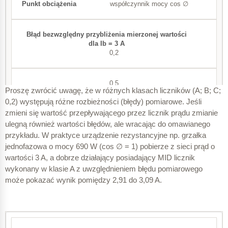
współczynnik mocy cos ∅
± 0,2
± 0,5
0,2
± 1,0
0,5
Proszę zwrócić uwagę, że w różnych klasach liczników (A; B; C;
± 2,0
0,2) występują różne rozbieżności (błędy) pomiarowe. Jeśli
zmieni się wartość przepływającego przez licznik prądu zmianie
1
ulegną również wartości błędów, ale wracając do omawianego
przykładu. W praktyce urządzenie rezystancyjne np. grzałka
I
2
b
jednofazowa o mocy 690 W (cos ∅ = 1) pobierze z sieci prąd o
wartości 3 A, a dobrze działający posiadający MID licznik
wykonany w klasie A z uwzględnieniem błędu pomiarowego
1
może pokazać wynik pomiędzy 2,91 do 3,09 A.
Klasa dokładności wg MID
C
± 0,2