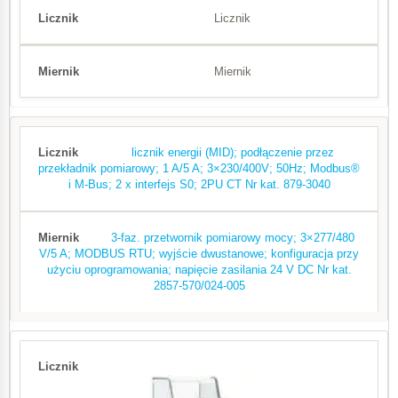
Licznik
Miernik
licznik energii (MID); podłączenie przez
przekładnik pomiarowy; 1 A/5 A; 3×230/400V; 50Hz; Modbus®
i M-Bus; 2 x interfejs S0; 2PU CT Nr kat. 879-3040
3-faz. przetwornik pomiarowy mocy; 3×277/480
V/5 A; MODBUS RTU; wyjście dwustanowe; konfiguracja przy
użyciu oprogramowania; napięcie zasilania 24 V DC Nr kat.
2857-570/024-005