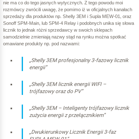
nie ma co do tego jasnych wytycznych. Z tego powodu moi
± 0,4 A
rozmówcy zwrócili uwagę, że pomimo iż w oficjalnych kanałach
sprzedaży dla produktów np. Shelly 3EM i Supla MEW-01, oraz
± 1,0
Sonoff SPM-Main, lub SPM-4 Relay i podobnych unika się słowa
± 0,8 A
licznik to jednak różni sprzedawcy w swoich sklepach
samodzielnie zmieniają nazwy stąd na rynku można spotkać
± 2,0
± 1,6 A
omawiane produkty np. pod nazwami:
± 3,0
„Shelly 3EM profesjonalny 3-fazowy licznik
energii”
Liczniki trójfazowe przy
obciążeniu tylko jednej fazy
„Shelly 3EM licznik energii WIFI –
I
– natężenie prądu na
b
wejściu licznika
trójfazowy oraz do PV”
3 A
„Shelly 3EM – Inteligenty trójfazowy licznik
Sonoff SPM-Main
zużycia energii z przełącznikiem”
1
„Dwukierunkowy Licznik Energii 3-faz