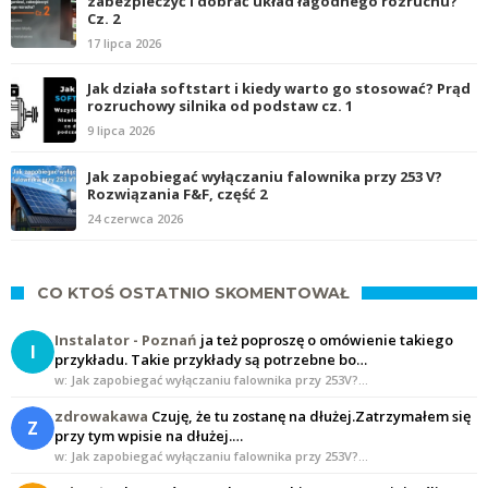
zabezpieczyć i dobrać układ łagodnego rozruchu?
Cz. 2
17 lipca 2026
Jak działa softstart i kiedy warto go stosować? Prąd
rozruchowy silnika od podstaw cz. 1
9 lipca 2026
Jak zapobiegać wyłączaniu falownika przy 253 V?
Rozwiązania F&F, część 2
24 czerwca 2026
CO KTOŚ OSTATNIO SKOMENTOWAŁ
Instalator - Poznań
ja też poproszę o omówienie takiego
I
przykładu. Takie przykłady są potrzebne bo…
w: Jak zapobiegać wyłączaniu falownika przy 253V?…
zdrowakawa
Czuję, że tu zostanę na dłużej.Zatrzymałem się
Z
przy tym wpisie na dłużej.…
w: Jak zapobiegać wyłączaniu falownika przy 253V?…