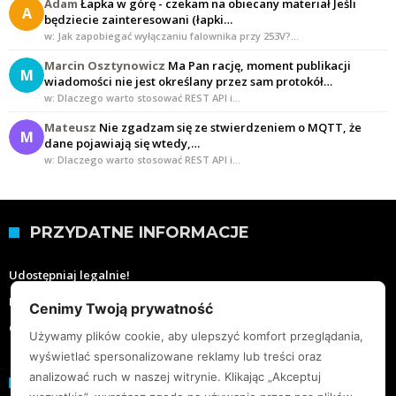
Adam
Łapka w górę - czekam na obiecany materiał Jeśli
A
będziecie zainteresowani (łapki…
w: Jak zapobiegać wyłączaniu falownika przy 253V?…
Marcin Osztynowicz
Ma Pan rację, moment publikacji
M
wiadomości nie jest określany przez sam protokół…
w: Dlaczego warto stosować REST API i…
Mateusz
Nie zgadzam się ze stwierdzeniem o MQTT, że
M
dane pojawiają się wtedy,…
w: Dlaczego warto stosować REST API i…
PRZYDATNE INFORMACJE
Udostępniaj legalnie!
Moje wartości
Cenimy Twoją prywatność
O mnie
Używamy plików cookie, aby ulepszyć komfort przeglądania,
wyświetlać spersonalizowane reklamy lub treści oraz
analizować ruch w naszej witrynie. Klikając „Akceptuj
KONTAKT