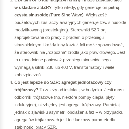
w układzie z SZR?
Tylko wtedy, gdy generuje on
pełną
czystą sinusoidę (Pure Sine Wave)
. Większość
budżetowych zasilaczy awaryjnych generuje tzw. sinusoidę
modyfikowaną (prostokątną). Sterowniki SZR są
zaprojektowane do pracy z prądem o przebiegu
sinusoidalnym i każdy inny kształt fali może spowodować,
że sterownik nie „rozpozna” źródła jako prawidłowego. Jest
to uzasadnione ponieważ przebiegu sinusoidalnego
wymagają silniki 230 lub 400 V, transformatory i wiele
zabezpieczeń.
Co jest lepsze do SZR: agregat jednofazowy czy
trójfazowy?
To zależy od instalacji w budynku. Jeśli masz
odbiorniki trójfazowe (np. niektóre pompy ciepła, płyty
indukcyjne), niezbędny jest agregat trójfazowy. Pamiętaj
jednak o zjawisku asymetrii obciążenia faz – w przypadku
agregatów trójfazowych jest to kluczowy parametr dla
stabilności pracy SZR.