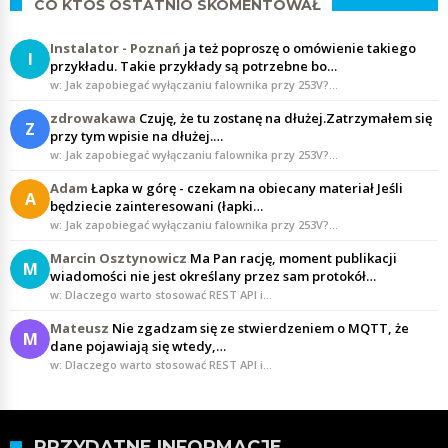
CO KTOŚ OSTATNIO SKOMENTOWAŁ
Instalator - Poznań
ja też poproszę o omówienie takiego
I
przykładu. Takie przykłady są potrzebne bo…
w: Jak zapobiegać wyłączaniu falownika przy 253V?…
zdrowakawa
Czuję, że tu zostanę na dłużej.Zatrzymałem się
Z
przy tym wpisie na dłużej.…
w: Jak zapobiegać wyłączaniu falownika przy 253V?…
Adam
Łapka w górę - czekam na obiecany materiał Jeśli
A
będziecie zainteresowani (łapki…
w: Jak zapobiegać wyłączaniu falownika przy 253V?…
Marcin Osztynowicz
Ma Pan rację, moment publikacji
M
wiadomości nie jest określany przez sam protokół…
w: Dlaczego warto stosować REST API i…
Mateusz
Nie zgadzam się ze stwierdzeniem o MQTT, że
M
dane pojawiają się wtedy,…
w: Dlaczego warto stosować REST API i…
PRZYDATNE INFORMACJE