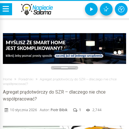
i
Home
Poradniki
Agregat prądotwórczy do SZR – dlaczego nie chce
współpracować?
Agregat prądotwórczy do SZR – dlaczego nie chce
współpracować?
10 stycznia 2026
Autor:
Piotr Bibik
1
2,744