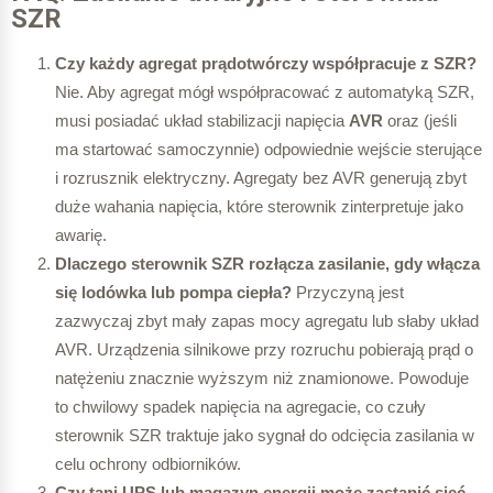
SZR
Czy każdy agregat prądotwórczy współpracuje z SZR?
Nie. Aby agregat mógł współpracować z automatyką SZR,
musi posiadać układ stabilizacji napięcia
AVR
oraz (jeśli
ma startować samoczynnie) odpowiednie wejście sterujące
i rozrusznik elektryczny. Agregaty bez AVR generują zbyt
duże wahania napięcia, które sterownik zinterpretuje jako
awarię.
Dlaczego sterownik SZR rozłącza zasilanie, gdy włącza
się lodówka lub pompa ciepła?
Przyczyną jest
zazwyczaj zbyt mały zapas mocy agregatu lub słaby układ
AVR. Urządzenia silnikowe przy rozruchu pobierają prąd o
natężeniu znacznie wyższym niż znamionowe. Powoduje
to chwilowy spadek napięcia na agregacie, co czuły
sterownik SZR traktuje jako sygnał do odcięcia zasilania w
celu ochrony odbiorników.
Czy tani UPS lub magazyn energii może zastąpić sieć