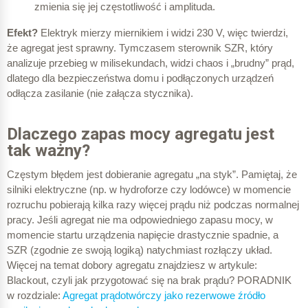
zmienia się jej częstotliwość i amplituda.
Efekt?
Elektryk mierzy miernikiem i widzi 230 V, więc twierdzi,
że agregat jest sprawny. Tymczasem sterownik SZR, który
analizuje przebieg w milisekundach, widzi chaos i „brudny” prąd,
dlatego dla bezpieczeństwa domu i podłączonych urządzeń
odłącza zasilanie (nie załącza stycznika).
Dlaczego zapas mocy agregatu jest
tak ważny?
Częstym błędem jest dobieranie agregatu „na styk”. Pamiętaj, że
silniki elektryczne (np. w hydroforze czy lodówce) w momencie
rozruchu pobierają kilka razy więcej prądu niż podczas normalnej
pracy. Jeśli agregat nie ma odpowiedniego zapasu mocy, w
momencie startu urządzenia napięcie drastycznie spadnie, a
SZR (zgodnie ze swoją logiką) natychmiast rozłączy układ.
Więcej na temat dobory agregatu znajdziesz w artykule:
Blackout, czyli jak przygotować się na brak prądu? PORADNIK
w rozdziale:
Agregat prądotwórczy jako rezerwowe źródło