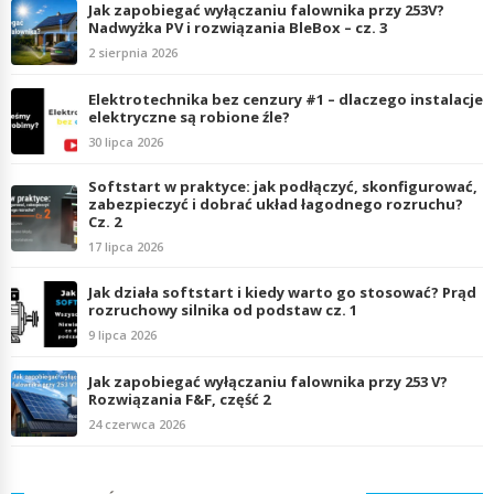
Jak zapobiegać wyłączaniu falownika przy 253V?
Nadwyżka PV i rozwiązania BleBox – cz. 3
2 sierpnia 2026
Elektrotechnika bez cenzury #1 – dlaczego instalacje
elektryczne są robione źle?
30 lipca 2026
Softstart w praktyce: jak podłączyć, skonfigurować,
zabezpieczyć i dobrać układ łagodnego rozruchu?
Cz. 2
17 lipca 2026
Jak działa softstart i kiedy warto go stosować? Prąd
rozruchowy silnika od podstaw cz. 1
9 lipca 2026
Jak zapobiegać wyłączaniu falownika przy 253 V?
Rozwiązania F&F, część 2
24 czerwca 2026