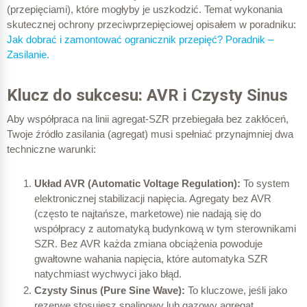
(przepięciami), które mogłyby je uszkodzić. Temat wykonania
skutecznej ochrony przeciwprzepięciowej opisałem w poradniku:
Jak dobrać i zamontować ogranicznik przepięć? Poradnik –
Zasilanie.
Klucz do sukcesu: AVR i Czysty Sinus
Aby współpraca na linii agregat-SZR przebiegała bez zakłóceń,
Twoje źródło zasilania (agregat) musi spełniać przynajmniej dwa
techniczne warunki:
Układ AVR (Automatic Voltage Regulation):
To system
elektronicznej stabilizacji napięcia. Agregaty bez AVR
(często te najtańsze, marketowe) nie nadają się do
współpracy z automatyką budynkową w tym sterownikami
SZR. Bez AVR każda zmiana obciążenia powoduje
gwałtowne wahania napięcia, które automatyka SZR
natychmiast wychwyci jako błąd.
Czysty Sinus (Pure Sine Wave):
To kluczowe, jeśli jako
rezerwę stosujesz spalinowy lub gazowy agregat