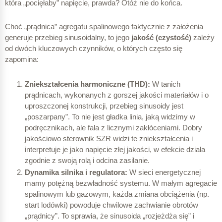
która „pocięłaby” napięcie, prawda? Otóż nie do końca.
Choć „prądnica” agregatu spalinowego faktycznie z założenia
generuje przebieg sinusoidalny, to jego
jakość (czystość)
zależy
od dwóch kluczowych czynników, o których często się
zapomina:
Zniekształcenia harmoniczne (THD):
W tanich
prądnicach, wykonanych z gorszej jakości materiałów i o
uproszczonej konstrukcji, przebieg sinusoidy jest
„poszarpany”. To nie jest gładka linia, jaką widzimy w
podręcznikach, ale fala z licznymi zakłóceniami. Dobry
jakościowo sterownik SZR widzi te zniekształcenia i
interpretuje je jako napięcie złej jakości, w efekcie działa
zgodnie z swoją rolą i odcina zasilanie.
Dynamika silnika i regulatora:
W sieci energetycznej
mamy potężną bezwładność systemu. W małym agregacie
spalinowym lub gazowym, każda zmiana obciążenia (np.
start lodówki) powoduje chwilowe zachwianie obrotów
„prądnicy”. To sprawia, że sinusoida „rozjeżdża się” i