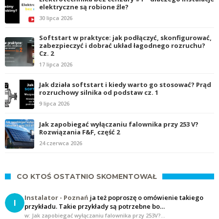
elektryczne są robione źle?
30 lipca 2026
Softstart w praktyce: jak podłączyć, skonfigurować,
zabezpieczyć i dobrać układ łagodnego rozruchu?
Cz. 2
17 lipca 2026
Jak działa softstart i kiedy warto go stosować? Prąd
rozruchowy silnika od podstaw cz. 1
9 lipca 2026
Jak zapobiegać wyłączaniu falownika przy 253 V?
Rozwiązania F&F, część 2
24 czerwca 2026
CO KTOŚ OSTATNIO SKOMENTOWAŁ
Instalator - Poznań
ja też poproszę o omówienie takiego
I
przykładu. Takie przykłady są potrzebne bo…
w: Jak zapobiegać wyłączaniu falownika przy 253V?…