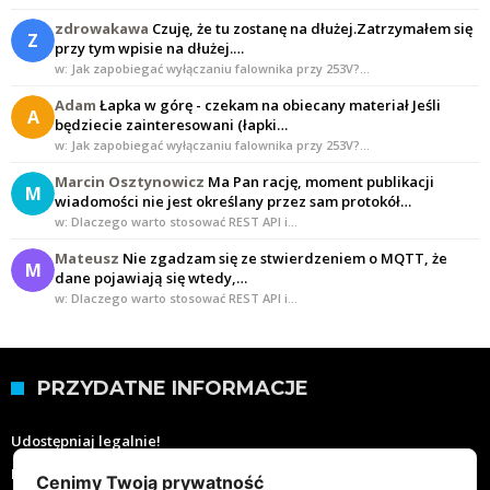
zdrowakawa
Czuję, że tu zostanę na dłużej.Zatrzymałem się
Z
przy tym wpisie na dłużej.…
w: Jak zapobiegać wyłączaniu falownika przy 253V?…
Adam
Łapka w górę - czekam na obiecany materiał Jeśli
A
będziecie zainteresowani (łapki…
w: Jak zapobiegać wyłączaniu falownika przy 253V?…
Marcin Osztynowicz
Ma Pan rację, moment publikacji
M
wiadomości nie jest określany przez sam protokół…
w: Dlaczego warto stosować REST API i…
Mateusz
Nie zgadzam się ze stwierdzeniem o MQTT, że
M
dane pojawiają się wtedy,…
w: Dlaczego warto stosować REST API i…
PRZYDATNE INFORMACJE
Udostępniaj legalnie!
Moje wartości
Cenimy Twoją prywatność