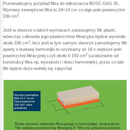
Przeanalizujmy przykład filtra do odkurzacza BOSC GAS 35.
Wymiary zewnętrzne filtra to 24×14 cm co daje pole powierzchni
2
336 cm
.
Jeśli w otworze o takich wymiarach zastosujemy filtr płaski,
wówczas całkowita jego powierzchnia filtracyjna będzie wynosiła
2
około 336 cm
, lecz jeśli w tym samym otworze zamontujemy filtr
oparty o budowę harmonijki to uzyskamy aż 18 x większe pole
2
powierzchni filtracyjnej czyli około 6 150 cm
(uzależnione od
konstrukcji filtra np. wysokości i ilości harmonijek), przez co taki
filtr będzie dużo wolniej się zapychał.