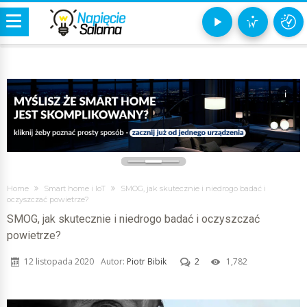
i
Home
Smart home i IoT
SMOG, jak skutecznie i niedrogo badać i
oczyszczać powietrze?
SMOG, jak skutecznie i niedrogo badać i oczyszczać
powietrze?
12 listopada 2020
Autor:
Piotr Bibik
2
1,782