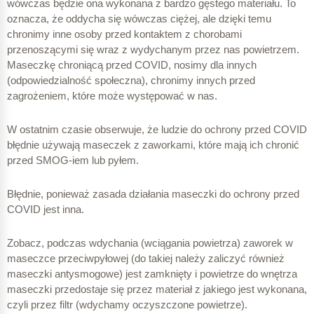
wówczas będzie ona wykonana z bardzo gęstego materiału. To
oznacza, że oddycha się wówczas ciężej, ale dzięki temu
chronimy inne osoby przed kontaktem z chorobami
przenoszącymi się wraz z wydychanym przez nas powietrzem.
Maseczkę chroniącą przed COVID, nosimy dla innych
(odpowiedzialność społeczna), chronimy innych przed
zagrożeniem, które może występować w nas.
W ostatnim czasie obserwuje, że ludzie do ochrony przed COVID
błędnie używają maseczek z zaworkami, które mają ich chronić
przed SMOG-iem lub pyłem.
Błędnie, ponieważ zasada działania maseczki do ochrony przed
COVID jest inna.
Zobacz, podczas wdychania (wciągania powietrza) zaworek w
maseczce przeciwpyłowej (do takiej należy zaliczyć również
maseczki antysmogowe) jest zamknięty i powietrze do wnętrza
maseczki przedostaje się przez materiał z jakiego jest wykonana,
czyli przez filtr (wdychamy oczyszczone powietrze).