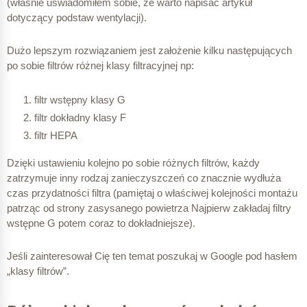
(właśnie uświadomiłem sobie, że warto napisać artykuł
dotyczący podstaw wentylacji).
Dużo lepszym rozwiązaniem jest założenie kilku następujących
po sobie filtrów różnej klasy filtracyjnej np:
filtr wstępny klasy G
filtr dokładny klasy F
filtr HEPA
Dzięki ustawieniu kolejno po sobie różnych filtrów, każdy
zatrzymuje inny rodzaj zanieczyszczeń co znacznie wydłuża
czas przydatności filtra (pamiętaj o właściwej kolejności montażu
patrząc od strony zasysanego powietrza Najpierw zakładaj filtry
wstępne G potem coraz to dokładniejsze).
Jeśli zainteresował Cię ten temat poszukaj w Google pod hasłem
„klasy filtrów”.