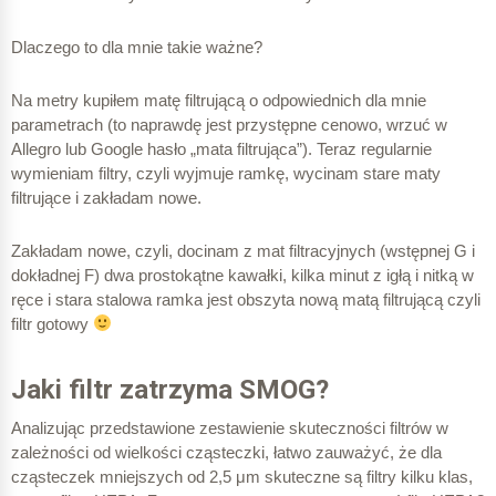
Dlaczego to dla mnie takie ważne?
Na metry kupiłem matę filtrującą o odpowiednich dla mnie
parametrach (to naprawdę jest przystępne cenowo, wrzuć w
Allegro lub Google hasło „mata filtrująca”). Teraz regularnie
wymieniam filtry, czyli wyjmuje ramkę, wycinam stare maty
filtrujące i zakładam nowe.
Zakładam nowe, czyli, docinam z mat filtracyjnych (wstępnej G i
dokładnej F) dwa prostokątne kawałki, kilka minut z igłą i nitką w
ręce i stara stalowa ramka jest obszyta nową matą filtrującą czyli
filtr gotowy
Jaki filtr zatrzyma SMOG?
Analizując przedstawione zestawienie skuteczności filtrów w
zależności od wielkości cząsteczki, łatwo zauważyć, że dla
cząsteczek mniejszych od 2,5 μm skuteczne są filtry kilku klas,