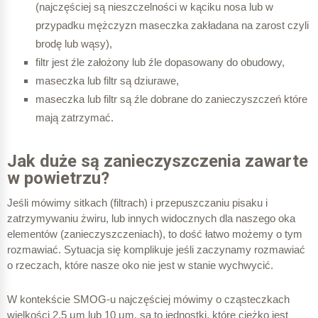
(najczęściej są nieszczelności w kąciku nosa lub w
przypadku mężczyzn maseczka zakładana na zarost czyli
brodę lub wąsy),
filtr jest źle założony lub źle dopasowany do obudowy,
maseczka lub filtr są dziurawe,
Kurz
maseczka lub filtr są źle dobrane do zanieczyszczeń które
mają zatrzymać.
Cząsteczka SMOG PM 10
Jak duże są zanieczyszczenia zawarte
w powietrzu?
Cząsteczka SMOG PM 2,5
Jeśli mówimy sitkach (filtrach) i przepuszczaniu pisaku i
zatrzymywaniu żwiru, lub innych widocznych dla naszego oka
Wirus np. COVID
elementów (zanieczyszczeniach), to dość łatwo możemy o tym
rozmawiać. Sytuacja się komplikuje jeśli zaczynamy rozmawiać
o rzeczach, które nasze oko nie jest w stanie wychwycić.
W kontekście SMOG-u najczęściej mówimy o cząsteczkach
wielkości 2,5 μm lub 10 μm, są to jednostki, które ciężko jest