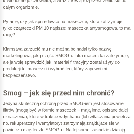
krwionośnego człowieka, a wraz z krwią rozprzestrzenić się po
całym organizmie.
Pytanie, czy jak sprzedawca na maseczce, która zatrzymuje
tylko cząsteczki PM 10 napisze: maseczka antysmogowa, to ma
rację?
Kłamstwa zarzucić mu nie można bo nadał tylko nazwę
marketingową, jaką część SMOG-u taka maseczka zatrzymuje,
ale ja wolę sprawdzić jaki materiał filtracyjny został użyty do
produkcji tej maseczki i wybrać ten, który zapewni mi
bezpieczeństwo.
Smog – jak się przed nim chronić?
Jedyną skuteczną ochroną przed SMOG-iem jest stosowanie
filtrów (mogą być w formie maseczek – mają inne, opisane dalej
oznaczenia), które w trakcie wdychania (lub wtłaczania powietrza
np. rekuperatory i wentylatory) zatrzymają znajdujące się w
powietrzu cząsteczki SMOG-u. Na tej samej zasadzie działają