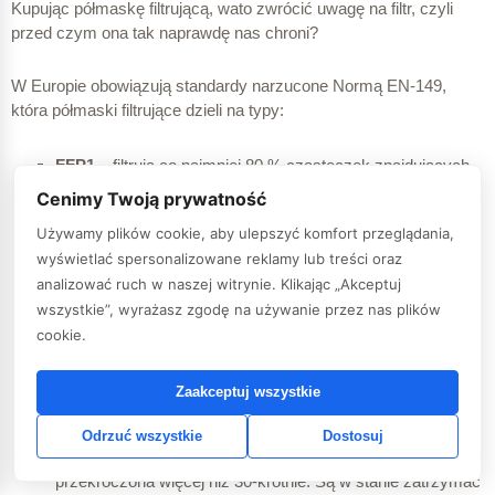
Kupując półmaskę filtrującą, wato zwrócić uwagę na filtr, czyli
przed czym ona tak naprawdę nas chroni?
W Europie obowiązują standardy narzucone Normą EN-149,
która półmaski filtrujące dzieli na typy:
FFP1
– filtrują co najmniej 80 % cząsteczek znajdujących
się w powietrzu do wielkości 0,6 μm. Można je stosować,
Cenimy Twoją prywatność
jeśli wartość graniczna narażenia w miejscu pracy nie jest
Używamy plików cookie, aby ulepszyć komfort przeglądania,
przekroczona więcej niż 4-krotnie.
wyświetlać spersonalizowane reklamy lub treści oraz
FFP2
– filtrują co najmniej 94 % cząsteczek znajdujących
analizować ruch w naszej witrynie. Klikając „Akceptuj
się w powietrzu do wielkości 0,6 μm. Można je stosować,
wszystkie”, wyrażasz zgodę na używanie przez nas plików
cookie.
jeśli wartość graniczna narażenia w miejscu pracy nie jest
przekroczona więcej niż 10-krotnie.
Zaakceptuj wszystkie
FFP3
– filtrują co najmniej 99 % cząsteczek znajdujących
się w powietrzu do wielkości 0,6 μm. Można je stosować,
Odrzuć wszystkie
Dostosuj
jeśli wartość graniczna narażenia w miejscu pracy nie jest
przekroczona więcej niż 30-krotnie. Są w stanie zatrzymać