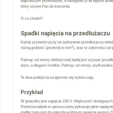
najkrótszym przewodzie), a następnie (o ile będzie dz
który używa Pan do koszenia.
O co chodzi?
Spadki napięcia na przedłużaczu
Każdy przewód użyty na wykonanie przedłużacza składa
2
różną grubość (przekrój w mm
), oraz w zależności od
Patrząc od strony elektrycznej lepiej jest używać prze
duże, a długości krótkie. Patrząc od strony użytkownika 
Te dwa podejścia wzajemnie się wykluczają.
Przykład
W gniazdku jest napięcie 230 V. Większość dostępnych
Poniższa tabela w uproszczeniu pokazuje jakie napięci
podłączony jest do gniazda w którym napięcie wynosi 2