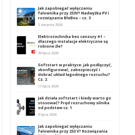
Jak zapobiegać wyłączaniu
falownika przy 253V? Nadwyżka PV i
rozwiązania BleBox – cz. 3
2 sierpnia 2026
Elektrotechnika bez cenzury #1 –
dlaczego instalacje elektryczne są
robione źle?
30 lipca 2026
Softstart w praktyce: jak podłączyć,
skonfigurować, zabezpieczyć i
dobrać układ łagodnego rozruchu?
Cz. 2
17 lipca 2026
Jak działa softstart i kiedy warto go
stosować? Prąd rozruchowy silnika
od podstaw cz. 1
9 lipca 2026
Jak zapobiegać wyłączaniu
falownika przy 253 V? Rozwiązania