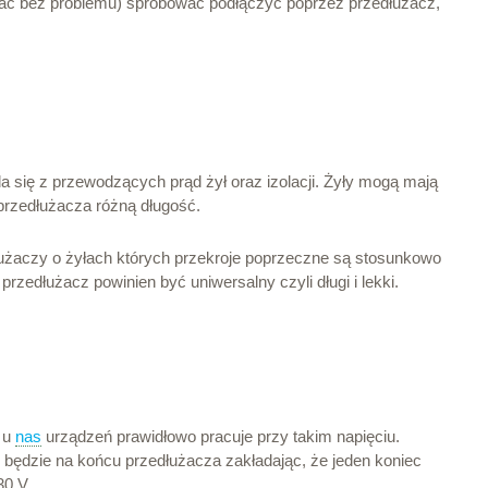
iałać bez problemu) spróbować podłączyć poprzez przedłużacz,
 się z przewodzących prąd żył oraz izolacji. Żyły mogą mają
 przedłużacza różną długość.
dłużaczy o żyłach których przekroje poprzeczne są stosunkowo
przedłużacz powinien być uniwersalny czyli długi i lekki.
 u
nas
urządzeń prawidłowo pracuje przy takim napięciu.
e będzie na końcu przedłużacza zakładając, że jeden koniec
30 V.