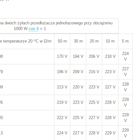
 na dwóch żyłach przedłużacza jednofazowego przy obciążeniu
1000 W
cos fi
= 1
o
 w temperaturze 20
C w Ω/m
50 m
30 m
20 m
10 m
5 m
224
38
170 V
194 V
206 V
218 V
V
227
79
196 V
209 V
216 V
223 V
V
228
39
213 V
220 V
223 V
227 V
V
229
26
219 V
223 V
225 V
228 V
V
229
20
222 V
225 V
227 V
228 V
V
229
13
224 V
227 V
228 V
229 V
V