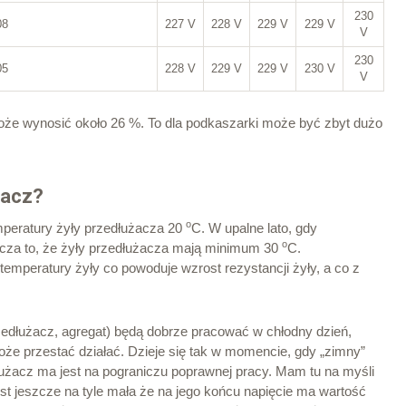
230
08
227 V
228 V
229 V
229 V
V
230
05
228 V
229 V
229 V
230 V
V
że wynosić około 26 %. To dla podkaszarki może być zbyt dużo
.
żacz?
o
emperatury żyły przedłużacza 20
C. W upalne lato, gdy
o
cza to, że żyły przedłużacza mają minimum 30
C.
emperatury żyły co powoduje wzrost rezystancji żyły, a co z
edłużacz, agregat) będą dobrze pracować w chłodny dzień,
że przestać działać. Dzieje się tak w momencie, gdy „zimny”
łużacz ma jest na pograniczu poprawnej pracy. Mam tu na myśli
est jeszcze na tyle mała że na jego końcu napięcie ma wartość