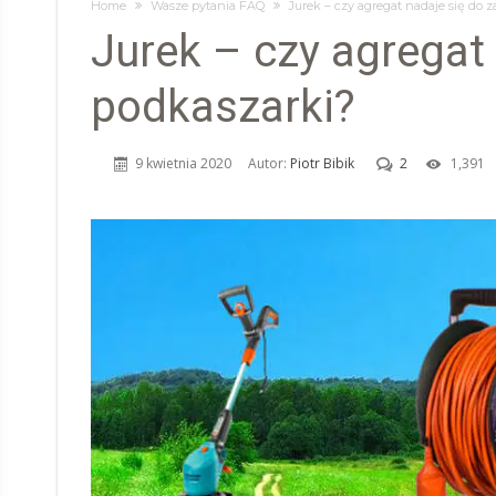
Home
Wasze pytania FAQ
Jurek – czy agregat nadaje się do z
Jurek – czy agregat 
podkaszarki?
9 kwietnia 2020
Autor:
Piotr Bibik
2
1,391