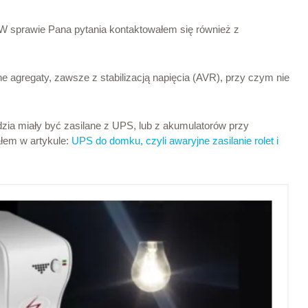
 W sprawie Pana pytania kontaktowałem się również z
ne agregaty, zawsze z stabilizacją napięcia (AVR), przy czym nie
ia miały być zasilane z UPS, lub z akumulatorów przy
ałem w artykule:
UPS do domku, czyli awaryjne zasilanie rolet i