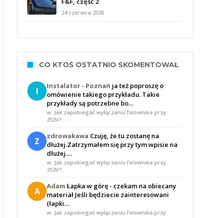
F&F, część 2
24 czerwca 2026
CO KTOŚ OSTATNIO SKOMENTOWAŁ
Instalator - Poznań
ja też poproszę o
I
omówienie takiego przykładu. Takie
przykłady są potrzebne bo…
w: Jak zapobiegać wyłączaniu falownika przy
253V?…
zdrowakawa
Czuję, że tu zostanę na
Z
dłużej.Zatrzymałem się przy tym wpisie na
dłużej.…
w: Jak zapobiegać wyłączaniu falownika przy
253V?…
Adam
Łapka w górę - czekam na obiecany
A
materiał Jeśli będziecie zainteresowani
(łapki…
w: Jak zapobiegać wyłączaniu falownika przy