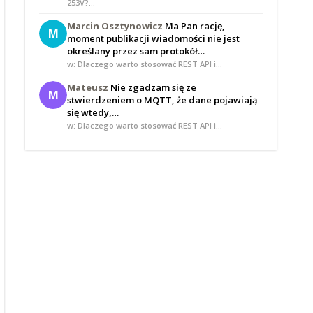
253V?…
Marcin Osztynowicz
Ma Pan rację,
M
moment publikacji wiadomości nie jest
określany przez sam protokół…
w: Dlaczego warto stosować REST API i…
Mateusz
Nie zgadzam się ze
M
stwierdzeniem o MQTT, że dane pojawiają
się wtedy,…
w: Dlaczego warto stosować REST API i…