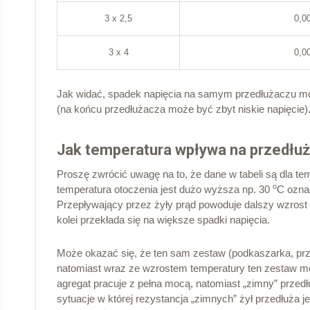
3 x 2,5
0,0
3 x 4
0,0
Jak widać, spadek napięcia na samym przedłużaczu mo
(na końcu przedłużacza może być zbyt niskie napięcie)
Jak temperatura wpływa na przedłu
Proszę zwrócić uwagę na to, że dane w tabeli są dla t
o
temperatura otoczenia jest dużo wyższa np. 30
C ozna
Przepływający przez żyły prąd powoduje dalszy wzrost t
kolei przekłada się na większe spadki napięcia.
Może okazać się, że ten sam zestaw (podkaszarka, prz
natomiast wraz ze wzrostem temperatury ten zestaw mo
agregat pracuje z pełna mocą, natomiast „zimny” przed
sytuacje w której rezystancja „zimnych” żył przedłuża j