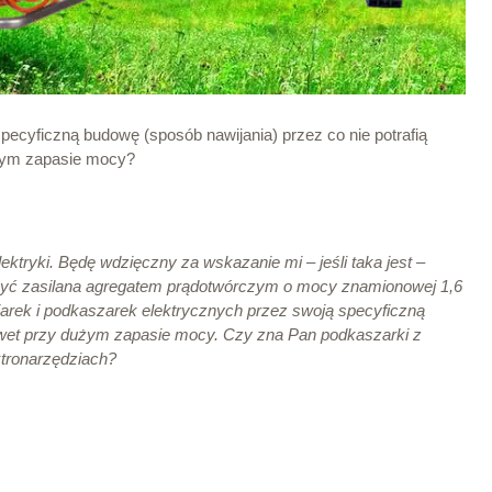
specyficzną budowę (sposób nawijania) przez co nie potrafią
użym zapasie mocy?
ktryki. Będę wdzięczny za wskazanie mi – jeśli taka jest –
a być zasilana agregatem prądotwórczym o mocy znamionowej 1,6
iarek i podkaszarek elektrycznych przez swoją specyficzną
nawet przy dużym zapasie mocy. Czy zna Pan podkaszarki z
ktronarzędziach?