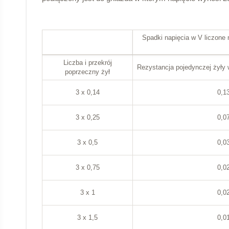
Spadki napięcia w V liczone
Liczba i przekrój
Rezystancja pojedynczej żyły
poprzeczny żył
3 x 0,14
0,1
3 x 0,25
0,0
3 x 0,5
0,0
3 x 0,75
0,0
3 x 1
0,0
3 x 1,5
0,0