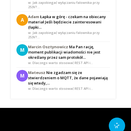
w: Jak zapobiegać wyłączaniu falownika przy
253V?…
Adam
Łapka w górę - czekam na obiecany
A
materiał Jeśli będziecie zainteresowani
(łapki…
w: Jak zapobiegać wyłączaniu falownika przy
253V?…
Marcin Osztynowicz
Ma Pan rację,
M
moment publikacji wiadomości nie jest
określany przez sam protokół…
w: Dlaczego warto stosować REST API i…
Mateusz
Nie zgadzam się ze
M
stwierdzeniem o MQTT, że dane pojawiają
się wtedy,…
w: Dlaczego warto stosować REST API i…