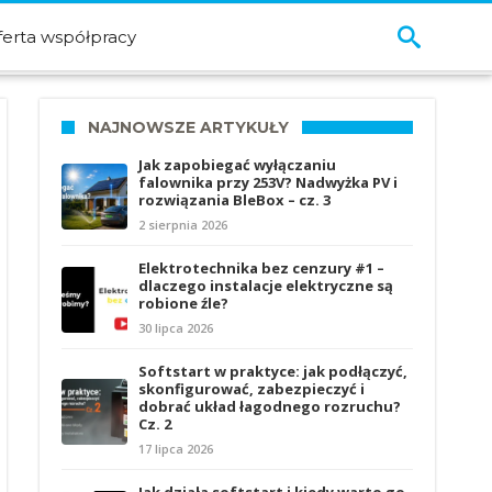
ferta współpracy
NAJNOWSZE ARTYKUŁY
Jak zapobiegać wyłączaniu
falownika przy 253V? Nadwyżka PV i
rozwiązania BleBox – cz. 3
2 sierpnia 2026
Elektrotechnika bez cenzury #1 –
dlaczego instalacje elektryczne są
robione źle?
30 lipca 2026
Softstart w praktyce: jak podłączyć,
skonfigurować, zabezpieczyć i
dobrać układ łagodnego rozruchu?
Cz. 2
17 lipca 2026