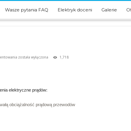
Wasze pytania FAQ
Elektryk doceni
Galerie
O
Przetężenie
mentowania
została wyłączona
1,718
enia elektryczne prądów:
trwałą obciążalność prądową przewodów