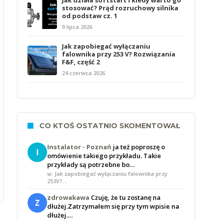
Jak działa softstart i kiedy warto go
stosować? Prąd rozruchowy silnika
od podstaw cz. 1
9 lipca 2026
Jak zapobiegać wyłączaniu
falownika przy 253 V? Rozwiązania
F&F, część 2
24 czerwca 2026
CO KTOŚ OSTATNIO SKOMENTOWAŁ
Instalator - Poznań
ja też poproszę o
I
omówienie takiego przykładu. Takie
przykłady są potrzebne bo…
w: Jak zapobiegać wyłączaniu falownika przy
253V?…
zdrowakawa
Czuję, że tu zostanę na
Z
dłużej.Zatrzymałem się przy tym wpisie na
dłużej.…