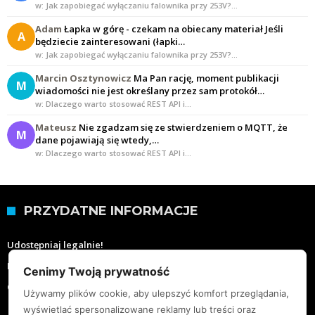
w: Jak zapobiegać wyłączaniu falownika przy 253V?…
Adam
Łapka w górę - czekam na obiecany materiał Jeśli
A
będziecie zainteresowani (łapki…
w: Jak zapobiegać wyłączaniu falownika przy 253V?…
Marcin Osztynowicz
Ma Pan rację, moment publikacji
M
wiadomości nie jest określany przez sam protokół…
w: Dlaczego warto stosować REST API i…
Mateusz
Nie zgadzam się ze stwierdzeniem o MQTT, że
M
dane pojawiają się wtedy,…
w: Dlaczego warto stosować REST API i…
PRZYDATNE INFORMACJE
Udostępniaj legalnie!
Moje wartości
Cenimy Twoją prywatność
O mnie
Używamy plików cookie, aby ulepszyć komfort przeglądania,
wyświetlać spersonalizowane reklamy lub treści oraz