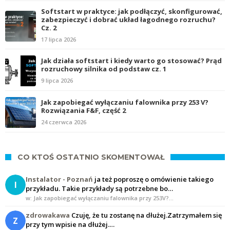
Softstart w praktyce: jak podłączyć, skonfigurować,
zabezpieczyć i dobrać układ łagodnego rozruchu?
Cz. 2
17 lipca 2026
Jak działa softstart i kiedy warto go stosować? Prąd
rozruchowy silnika od podstaw cz. 1
9 lipca 2026
Jak zapobiegać wyłączaniu falownika przy 253 V?
Rozwiązania F&F, część 2
24 czerwca 2026
CO KTOŚ OSTATNIO SKOMENTOWAŁ
Instalator - Poznań
ja też poproszę o omówienie takiego
I
przykładu. Takie przykłady są potrzebne bo…
w: Jak zapobiegać wyłączaniu falownika przy 253V?…
zdrowakawa
Czuję, że tu zostanę na dłużej.Zatrzymałem się
Z
przy tym wpisie na dłużej.…