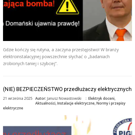
Gdzie kończy się rutyna, a zaczyna przestępstwo! W branży
elektroinstalacyjnej powszechnie słychać o „badaniach
zrobionych taniej i szybciej”.
(NIE) BEZPIECZEŃSTWO przedłużaczy elektrycznych
21 września 2025
Autor:
Janusz Nowastowski
:
Elektryk doceni
,
Aktualności
,
Instalacje elektryczne
,
Normy i przepisy
elektryczne