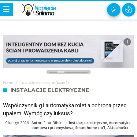
i
Home
Instalacje elektryczne
(page 2)
INSTALACJE ELEKTRYCZNE
Współczynnik g i automatyka rolet a ochrona przed
upałem. Wymóg czy luksus?
19 lutego 2026
Autor:
Piotr Bibik
:
Instalacje elektryczne
,
Automatyka
domowa i przemysłowa
,
Smart home i IoT
,
Aktualności