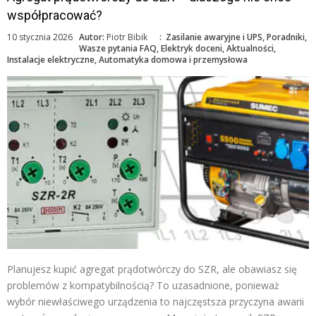
współpracować?
10 stycznia 2026
Autor:
Piotr Bibik
:
Zasilanie awaryjne i UPS
,
Poradniki
,
Wasze pytania FAQ
,
Elektryk doceni
,
Aktualności
,
Instalacje elektryczne
,
Automatyka domowa i przemysłowa
Planujesz kupić agregat prądotwórczy do SZR, ale obawiasz się
problemów z kompatybilnością? To uzasadnione, ponieważ
wybór niewłaściwego urządzenia to najczęstsza przyczyna awarii