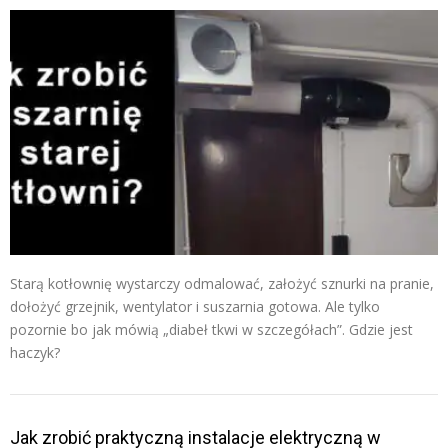
Starą kotłownię wystarczy odmalować, założyć sznurki na pranie,
dołożyć grzejnik, wentylator i suszarnia gotowa. Ale tylko
pozornie bo jak mówią „diabeł tkwi w szczegółach”. Gdzie jest
haczyk?
Jak zrobić praktyczną instalacje elektryczną w