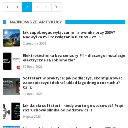
1
2
3
5
NAJNOWSZE ARTYKUŁY
Jak zapobiegać wyłączaniu falownika przy 253V?
Nadwyżka PV i rozwiązania BleBox – cz. 3
2 sierpnia 2026
Elektrotechnika bez cenzury #1 – dlaczego instalacje
elektryczne są robione źle?
30 lipca 2026
Softstart w praktyce: jak podłączyć, skonfigurować,
zabezpieczyć i dobrać układ łagodnego rozruchu?
Cz. 2
17 lipca 2026
Jak działa softstart i kiedy warto go stosować? Prąd
rozruchowy silnika od podstaw cz. 1
9 lipca 2026