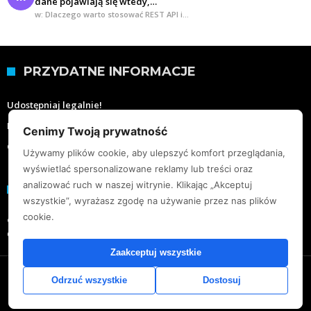
dane pojawiają się wtedy,…
w: Dlaczego warto stosować REST API i…
PRZYDATNE INFORMACJE
Udostępniaj legalnie!
Moje wartości
Cenimy Twoją prywatność
O mnie
Używamy plików cookie, aby ulepszyć komfort przeglądania,
wyświetlać spersonalizowane reklamy lub treści oraz
analizować ruch w naszej witrynie. Klikając „Akceptuj
KONTAKT
wszystkie”, wyrażasz zgodę na używanie przez nas plików
cookie.
e-mail:
napiecie@salama.pl
Oferta współpracy
Zaakceptuj wszystkie
© 2020 Piotr Bibik
Odrzuć wszystkie
Dostosuj