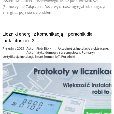
systemów zasilania rezerwowego. Masz już sterownik SZR
(Samoczynne Załączanie Rezerwy), masz agregat lub magazyn
energii i… pojawia się problem.
Liczniki energii z komunikacją – poradnik dla
instalatora cz. 2
7 grudnia 2025
Autor:
Piotr Bibik
:
Aktualności
,
Instalacje elektryczne
,
Automatyka domowa i przemysłowa
,
Pomiary i
certyfikacja instalacji
,
Smart home i IoT
,
Poradniki