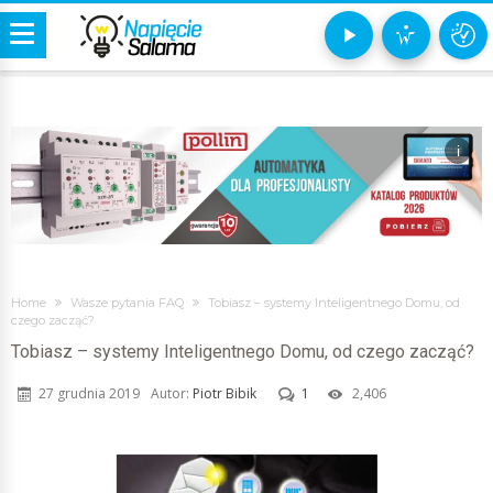
i
Home
Wasze pytania FAQ
Tobiasz – systemy Inteligentnego Domu, od
czego zacząć?
Tobiasz – systemy Inteligentnego Domu, od czego zacząć?
27 grudnia 2019
Autor:
Piotr Bibik
1
2,406