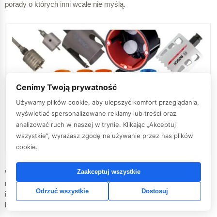
porady o których inni wcale nie myślą.
Cenimy Twoją prywatność
Używamy plików cookie, aby ulepszyć komfort przeglądania,
wyświetlać spersonalizowane reklamy lub treści oraz
analizować ruch w naszej witrynie. Klikając „Akceptuj
wszystkie”, wyrażasz zgodę na używanie przez nas plików
cookie.
Zaakceptuj wszystkie
W jaki sposób łączyć żyły kabli i przewodów? Okazuje się że
możliwości jest naprawdę sporo, drobna uwaga podsunięta
Odrzuć wszystkie
Dostosuj
inwestorowi może stać się naprawdę dużą pomocą w starciu z
konkurencyjnym instalatorem.