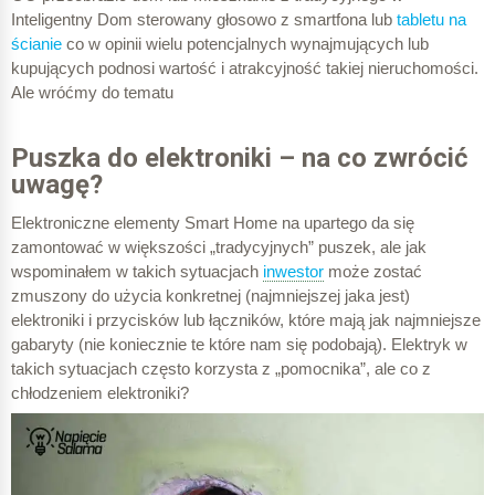
Puszka do elektroniki SE2x60D
Inteligentny Dom sterowany głosowo z smartfona lub
tabletu na
ścianie
co w opinii wielu potencjalnych wynajmujących lub
kupujących podnosi wartość i atrakcyjność takiej nieruchomości.
20,92 zł (cena za szt)
Ale wróćmy do tematu
Puszka do elektroniki – na co zwrócić
uwagę?
Wartość puszek „standardowych”
Elektroniczne elementy Smart Home na upartego da się
zamontować w większości „tradycyjnych” puszek, ale jak
26,10 zł
wspominałem w takich sytuacjach
inwestor
może zostać
zmuszony do użycia konkretnej (najmniejszej jaka jest)
65,25 zł
elektroniki i przycisków lub łączników, które mają jak najmniejsze
gabaryty (nie koniecznie te które nam się podobają). Elektryk w
takich sytuacjach często korzysta z „pomocnika”, ale co z
chłodzeniem elektroniki?
Wartość puszek do elektroniki
209,20 zł