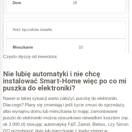
18
Ilość łączników światła
10
Często słyszę od inwestora:
25
Nie lubię automatyki i nie chcę
instalować Smart-Home więc po co mi
puszka do elektroniki?
Puszka „standardowa” S60Dw
Nawet w takiej sytuacji warto założyć puszkę do elektroniki.
Dlaczego? Plany się zmieniają i jeśli życie zmusi do sprzedaży,
2,61 zł (cena za szt)
albo wynajmu domu lub mieszkania to mając zamontowane
puszki do elektroniki można stosunkowo niewielkim kosztem (np.
ok 2 000 zł) stosując automatykę F&F, Zamel, Blebox, czy Simon
GO przeobrazić dom lub mieszkanie z tradycyjnego w