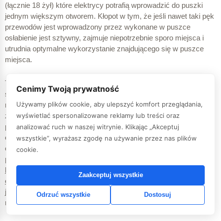
(łącznie 18 żył) które elektrycy potrafią wprowadzić do puszki
jednym większym otworem. Kłopot w tym, że jeśli nawet taki pęk
przewodów jest wprowadzony przez wykonane w puszce
osłabienie jest sztywny, zajmuje niepotrzebnie sporo miejsca i
utrudnia optymalne wykorzystanie znajdującego się w puszce
miejsca.
Teoria a praktyka. Puszka do elektroniki SE2x60D lub SE2x60G
Cenimy Twoją prywatność
składa się z dwóch części (górnej i dna), na stole można puszkę
Używamy plików cookie, aby ulepszyć komfort przeglądania,
rozebrać i mieć wygodny dostęp do wszystkiego co się w niej
znajduje, ale w praktyce puszka jest osadzona w ścianie za
wyświetlać spersonalizowane reklamy lub treści oraz
pomocą jakiejś zaprawy lub pianki i nie ma możliwości jej
analizować ruch w naszej witrynie. Klikając „Akceptuj
otwarcia. Jedyny dostęp do jej wnętrza jest poprzez okrągły
wszystkie”, wyrażasz zgodę na używanie przez nas plików
otwór na umieszczenie osprzętu. W takim wypadku gdy
cookie.
przewody są wprowadzone do puszki w dolnej części
kieszeni instalator nie ma jak usunąć z nich zewnętrznej
Zaakceptuj wszystkie
części izolacji.
Taki przewód niepotrzebnie zabiera miejsce, a
jeśli jest ich kilka i/lub są w większym pęku wówczas duża ilość
Odrzuć wszystkie
Dostosuj
miejsca wewnątrz puszki jest „zmarnowana”.