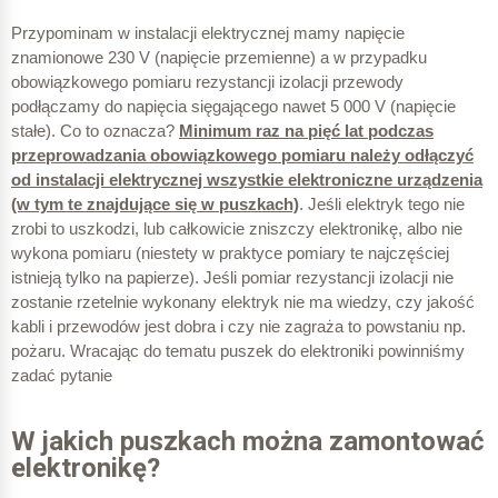
Przypominam w instalacji elektrycznej mamy napięcie
znamionowe 230 V (napięcie przemienne) a w przypadku
obowiązkowego pomiaru rezystancji izolacji przewody
podłączamy do napięcia sięgającego nawet 5 000 V (napięcie
stałe). Co to oznacza?
Minimum raz na pięć lat podczas
przeprowadzania obowiązkowego pomiaru należy odłączyć
od instalacji elektrycznej wszystkie elektroniczne urządzenia
(w tym te znajdujące się w puszkach)
. Jeśli elektryk tego nie
zrobi to uszkodzi, lub całkowicie zniszczy elektronikę, albo nie
wykona pomiaru (niestety w praktyce pomiary te najczęściej
istnieją tylko na papierze). Jeśli pomiar rezystancji izolacji nie
zostanie rzetelnie wykonany elektryk nie ma wiedzy, czy jakość
kabli i przewodów jest dobra i czy nie zagraża to powstaniu np.
pożaru. Wracając do tematu puszek do elektroniki powinniśmy
zadać pytanie
W jakich puszkach można zamontować
elektronikę?