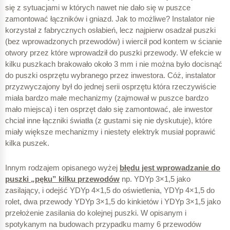
się z sytuacjami w których nawet nie dało się w puszce
zamontować łączników i gniazd. Jak to możliwe? Instalator nie
korzystał z fabrycznych osłabień, lecz najpierw osadzał puszki
(bez wprowadzonych przewodów) i wiercił pod kontem w ścianie
otwory przez które wprowadził do puszki przewody. W efekcie w
kilku puszkach brakowało około 3 mm i nie można było docisnąć
do puszki osprzętu wybranego przez inwestora. Cóż, instalator
przyzwyczajony był do jednej serii osprzętu która rzeczywiście
miała bardzo małe mechanizmy (zajmował w puszce bardzo
mało miejsca) i ten osprzęt dało się zamontować, ale inwestor
chciał inne łączniki światła (z gustami się nie dyskutuje), które
miały większe mechanizmy i niestety elektryk musiał poprawić
kilka puszek.
Innym rodzajem opisanego wyżej
błędu jest wprowadzanie do
puszki „pęku” kilku przewodów
np. YDYp 3×1,5 jako
zasilający, i odejść YDYp 4×1,5 do oświetlenia, YDYp 4×1,5 do
rolet, dwa przewody YDYp 3×1,5 do kinkietów i YDYp 3×1,5 jako
przełożenie zasilania do kolejnej puszki. W opisanym i
spotykanym na budowach przypadku mamy 6 przewodów