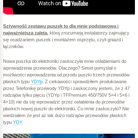
Sztywność zestawu puszek to dla mnie podstawowa i
najważniejsza zaleta,
którą zrozumieją instalatorzy zajmujący
się osadzaniem puszek i montażem osprzętu, czyli gniazd i
łączników.
Nowa puszka do elektroniki zaskoczyła mnie osłabieniami do
wprowadzenia przewodów. Dlaczego? Simet pomyślał o
możliwości wprowadzenia od przodu puszki trzech przewodów
płaskich typu
YDYp
. Z ciekawości sprawdziłem produkowane
przez Telefonikę przewody YDYp i zaskoczony jestem, że z 47
rodzajów tylko pięciu (YDYp i TFPremium 450/750V 5×4 i 5×6 i
4×10) nie da się wprowadzić przez osłabienia do przewodów
płaskich nowej puszki do elektroniki. Co mnie zaskoczyło? Nie
wiedziałem że jest aż tak dużo rodzajów przewodów płaskich
typu
YDY