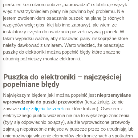
pierścień koło otworu dobrze „naprowadza” i stabilizuje wężyk
więc z wstrzyknięciem piany nie powinno być problemu. Nie
jestem zwolennikiem osadzania puszek na pianę (z różnych
względów wolę: gips, klej lub inne zaprawy), ale wiem że
instalatorzy często do osadzania puszek używają pianek. W
takim wypadku ważne, aby stosować piany niskoprężne które
należy dawkować z umiarem. Warto wiedzieć, że osadzając
puszkę do elektroniki można popełnić błędy które znaczne
utrudnią późniejszy montaż elektroniki.
Puszka do elektroniki – najczęściej
popełniane błędy
Największym błędem jaki można popełnić jest
nieprzemyślane
wprowadzenie do puszki przewodów
(teraz żałuję, że nie
zawsze
robię zdjęcia fuszerek
na które trafiam). Owszem z
elektrycznego punktu widzenia nie ma to większego znaczenia
(żyły się odpowiednio połączy), ale źle wprowadzone przewody
zajmują niepotrzebnie miejsce w puszcze przez co utrudniają lub
uniemożliwiają włożenie elementów elektronicznych a spotkałem