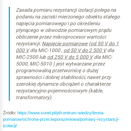
Zasada pomiaru rezystancji izolacji polega na
podaniu na zaciski mierzonego obiektu stałego
napięcia pomiarowego i po określeniu
płynącego w obwodzie pomiarowym prądu
obliczenie przez mikroprocesor wartości
rezystancji.
Napięcie pomiarowe
(
od 50 V do 1
000 V
dla MIC-1000 ,
od 50 V do 2 500 V
dla
MIC-2500 lub
od 250 V do 5 000 V
dla MIC-
5000, MIC-5010 ) jest wytwarzane przez
programowalną przetwornicę o dużej
sprawności i dobrej stabilności, nawet przy
szerokiej dynamice obciążeń o charakterze
rezystancyjno-pojemnościowym (kable,
transformatory).
Źródło:
https://www.sonel.pl/pl/centrum-wiedzy/teoria-
pomiarow/ochrona-przeciwporazeniowa/pomiary-rezystancji-
izolacji/