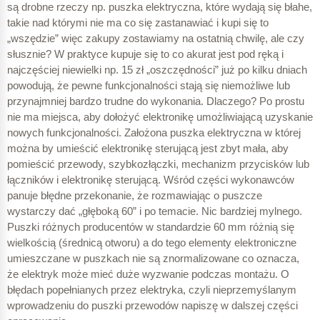
są drobne rzeczy np. puszka elektryczna, które wydają się błahe,
takie nad którymi nie ma co się zastanawiać i kupi się to
„wszędzie” więc zakupy zostawiamy na ostatnią chwilę, ale czy
słusznie? W praktyce kupuje się to co akurat jest pod ręką i
najczęściej niewielki np. 15 zł „oszczędności” już po kilku dniach
powodują, że pewne funkcjonalności stają się niemożliwe lub
przynajmniej bardzo trudne do wykonania. Dlaczego? Po prostu
nie ma miejsca, aby dołożyć elektronikę umożliwiającą uzyskanie
nowych funkcjonalności. Założona puszka elektryczna w której
można by umieścić elektronikę sterującą jest zbyt mała, aby
pomieścić przewody, szybkozłączki, mechanizm przycisków lub
łączników i elektronikę sterującą. Wśród części wykonawców
panuje błędne przekonanie, że rozmawiając o puszcze
wystarczy dać „głęboką 60” i po temacie. Nic bardziej mylnego.
Puszki różnych producentów w standardzie 60 mm różnią się
wielkością (średnicą otworu) a do tego elementy elektroniczne
umieszczane w puszkach nie są znormalizowane co oznacza,
że elektryk może mieć duże wyzwanie podczas montażu. O
błędach popełnianych przez elektryka, czyli nieprzemyślanym
wprowadzeniu do puszki przewodów napiszę w dalszej części