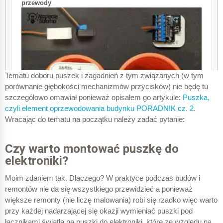
Tematu doboru puszek i zagadnień z tym związanych (w tym
porównanie głębokości mechanizmów przycisków) nie będę tu
szczegółowo omawiał ponieważ opisałem go artykule:
Puszka,
czyli element oprzewodowania budynku PORADNIK cz. 2
.
Wracając do tematu na początku należy zadać pytanie:
Czy warto montować puszkę do
elektroniki?
Moim zdaniem tak. Dlaczego? W praktyce podczas budów i
remontów nie da się wszystkiego przewidzieć a ponieważ
większe remonty (nie liczę malowania) robi się rzadko więc warto
przy każdej nadarzającej się okazji wymieniać puszki pod
łącznikami światła na puszki do elektroniki, które ze względu na