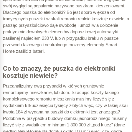
swój wygląd są popularnie nazywane puszkami kieszeniowymi.
Dlaczego puszka do elektroniki? Bo jest sporo większa od
tradycyjnych puszek i w skali remontu realnie kosztuje niewiele, a
patrząc przyszłościowo daje swobodę i umożliwia dołożenie
praktycznie dowolnych elementów dopuszkowej automatyki
zasilanej napięciem 230 V, lub w przypadku braku w puszce
przewodu fazowego i neutralnego możemy elementy Smart
Home zasilić z baterii.
Co to znaczy, że puszka do elektroniki
kosztuje niewiele?
Przeanalizujmy dwa przypadki w których gruntownie
remontujemy mieszkanie, lub dom. Szacując koszty takiego
kompleksowego remontu mieszkania musimy liczyć się z
wydatkiem kilkudziesięciu tysięcy złotych więc, czy w takiej skali
kwota 184 zł wydana na puszki do elektroniki jest znacząca?
Podobnie w przypadku budowy domku jednorodzinnego musimy
liczyć się z wydatkiem minimum 1 800 000 zł „pod klucz” (dane
2
według New-House dla domku około 100 m
) wiec, czy kwota