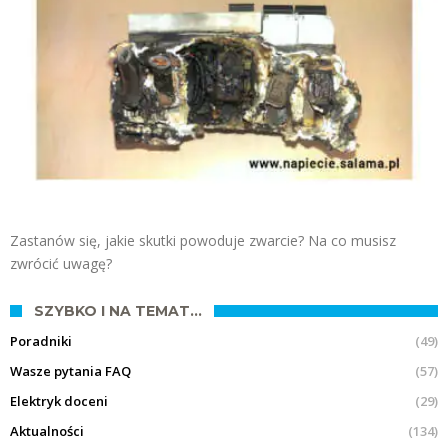
Zastanów się, jakie skutki powoduje zwarcie? Na co musisz
zwrócić uwagę?
SZYBKO I NA TEMAT…
Poradniki
(49)
Wasze pytania FAQ
(57)
Elektryk doceni
(29)
Aktualności
(134)