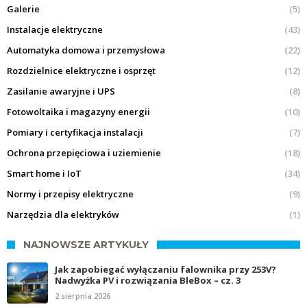
Galerie
(5)
Instalacje elektryczne
(43)
Automatyka domowa i przemysłowa
(22)
Rozdzielnice elektryczne i osprzęt
(12)
Zasilanie awaryjne i UPS
(8)
Fotowoltaika i magazyny energii
(10)
Pomiary i certyfikacja instalacji
(7)
Ochrona przepięciowa i uziemienie
(18)
Smart home i IoT
(34)
Normy i przepisy elektryczne
(9)
Narzędzia dla elektryków
(1)
NAJNOWSZE ARTYKUŁY
Jak zapobiegać wyłączaniu falownika przy 253V?
Nadwyżka PV i rozwiązania BleBox – cz. 3
2 sierpnia 2026