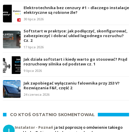
Elektrotechnika bez cenzury #1 – dlaczego instalacje
elektryczne są robione źle?
30 lipca 2026
Softstart w praktyce: jak podłączyć, skonfigurować,
zabezpieczyć i dobrać układ łagodnego rozruchu?
Cz. 2
17 lipca 2026
Jak działa softstart i kiedy warto go stosować? Prąd
rozruchowy silnika od podstaw cz. 1
9 lipca 2026
Jak zapobiegać wyłączaniu falownika przy 253 V?
Rozwiązania F&F, część 2
24 czerwca 2026
CO KTOŚ OSTATNIO SKOMENTOWAŁ
Instalator - Poznań
ja też poproszę o omówienie takiego
I