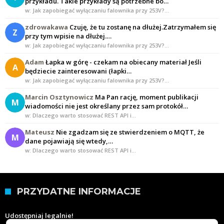
przykładu. Takie przykłady są potrzebne bo…
w: Jak zapobiegać wyłączaniu falownika przy 253V?…
zdrowakawa
Czuję, że tu zostanę na dłużej.Zatrzymałem się
Z
przy tym wpisie na dłużej.…
w: Jak zapobiegać wyłączaniu falownika przy 253V?…
Adam
Łapka w górę - czekam na obiecany materiał Jeśli
A
będziecie zainteresowani (łapki…
w: Jak zapobiegać wyłączaniu falownika przy 253V?…
Marcin Osztynowicz
Ma Pan rację, moment publikacji
M
wiadomości nie jest określany przez sam protokół…
w: Dlaczego warto stosować REST API i…
Mateusz
Nie zgadzam się ze stwierdzeniem o MQTT, że
M
dane pojawiają się wtedy,…
w: Dlaczego warto stosować REST API i…
PRZYDATNE INFORMACJE
Udostępniaj legalnie!