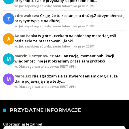
przykładu. Takie przykłady są potrzebne bo…
w: Jak zapobiegać wyłączaniu falownika przy 253V?…
zdrowakawa
Czuję, że tu zostanę na dłużej.Zatrzymałem się
Z
przy tym wpisie na dłużej.…
w: Jak zapobiegać wyłączaniu falownika przy 253V?…
Adam
Łapka w górę - czekam na obiecany materiał Jeśli
A
będziecie zainteresowani (łapki…
w: Jak zapobiegać wyłączaniu falownika przy 253V?…
Marcin Osztynowicz
Ma Pan rację, moment publikacji
M
wiadomości nie jest określany przez sam protokół…
w: Dlaczego warto stosować REST API i…
Mateusz
Nie zgadzam się ze stwierdzeniem o MQTT, że
M
dane pojawiają się wtedy,…
w: Dlaczego warto stosować REST API i…
PRZYDATNE INFORMACJE
Udostępniaj legalnie!