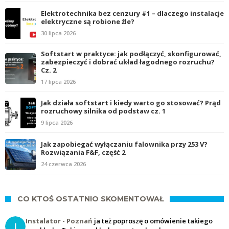
Elektrotechnika bez cenzury #1 – dlaczego instalacje
elektryczne są robione źle?
30 lipca 2026
Softstart w praktyce: jak podłączyć, skonfigurować,
zabezpieczyć i dobrać układ łagodnego rozruchu?
Cz. 2
17 lipca 2026
Jak działa softstart i kiedy warto go stosować? Prąd
rozruchowy silnika od podstaw cz. 1
9 lipca 2026
Jak zapobiegać wyłączaniu falownika przy 253 V?
Rozwiązania F&F, część 2
24 czerwca 2026
CO KTOŚ OSTATNIO SKOMENTOWAŁ
Instalator - Poznań
ja też poproszę o omówienie takiego
I