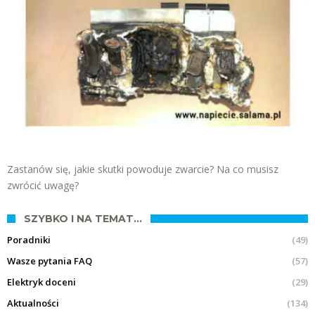
Zastanów się, jakie skutki powoduje zwarcie? Na co musisz
zwrócić uwagę?
SZYBKO I NA TEMAT…
Poradniki
(49)
Wasze pytania FAQ
(57)
Elektryk doceni
(29)
Aktualności
(134)