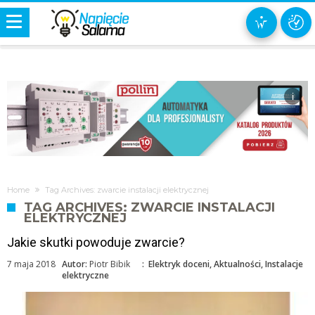
i
Home
Tag Archives: zwarcie instalacji elektrycznej
TAG ARCHIVES: ZWARCIE INSTALACJI
ELEKTRYCZNEJ
Jakie skutki powoduje zwarcie?
7 maja 2018
Autor:
Piotr Bibik
:
Elektryk doceni
,
Aktualności
,
Instalacje
elektryczne