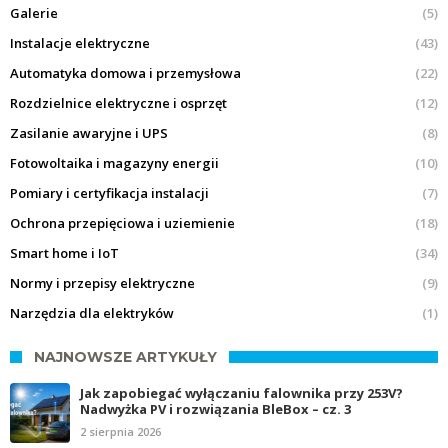
Galerie
(5)
Instalacje elektryczne
(43)
Automatyka domowa i przemysłowa
(22)
Rozdzielnice elektryczne i osprzęt
(12)
Zasilanie awaryjne i UPS
(8)
Fotowoltaika i magazyny energii
(10)
Pomiary i certyfikacja instalacji
(7)
Ochrona przepięciowa i uziemienie
(18)
Smart home i IoT
(34)
Normy i przepisy elektryczne
(9)
Narzędzia dla elektryków
(1)
NAJNOWSZE ARTYKUŁY
Jak zapobiegać wyłączaniu falownika przy 253V?
Nadwyżka PV i rozwiązania BleBox – cz. 3
2 sierpnia 2026