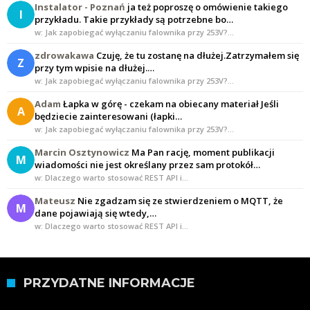
Instalator - Poznań
ja też poproszę o omówienie takiego
I
przykładu. Takie przykłady są potrzebne bo…
w: Jak zapobiegać wyłączaniu falownika przy 253V?…
zdrowakawa
Czuję, że tu zostanę na dłużej.Zatrzymałem się
Z
przy tym wpisie na dłużej.…
w: Jak zapobiegać wyłączaniu falownika przy 253V?…
Adam
Łapka w górę - czekam na obiecany materiał Jeśli
A
będziecie zainteresowani (łapki…
w: Jak zapobiegać wyłączaniu falownika przy 253V?…
Marcin Osztynowicz
Ma Pan rację, moment publikacji
M
wiadomości nie jest określany przez sam protokół…
w: Dlaczego warto stosować REST API i…
Mateusz
Nie zgadzam się ze stwierdzeniem o MQTT, że
M
dane pojawiają się wtedy,…
w: Dlaczego warto stosować REST API i…
PRZYDATNE INFORMACJE