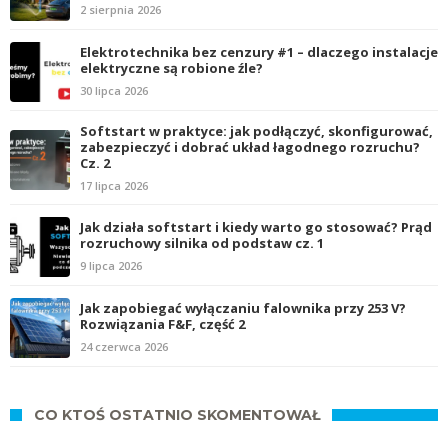
2 sierpnia 2026
Elektrotechnika bez cenzury #1 – dlaczego instalacje
elektryczne są robione źle?
30 lipca 2026
Softstart w praktyce: jak podłączyć, skonfigurować,
zabezpieczyć i dobrać układ łagodnego rozruchu?
Cz. 2
17 lipca 2026
Jak działa softstart i kiedy warto go stosować? Prąd
rozruchowy silnika od podstaw cz. 1
9 lipca 2026
Jak zapobiegać wyłączaniu falownika przy 253 V?
Rozwiązania F&F, część 2
24 czerwca 2026
CO KTOŚ OSTATNIO SKOMENTOWAŁ