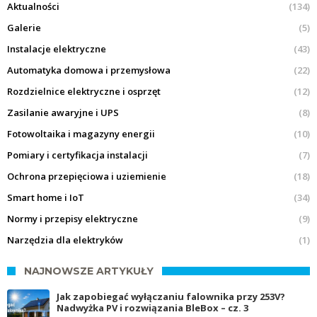
Aktualności
(134)
Galerie
(5)
Instalacje elektryczne
(43)
Automatyka domowa i przemysłowa
(22)
Rozdzielnice elektryczne i osprzęt
(12)
Zasilanie awaryjne i UPS
(8)
Fotowoltaika i magazyny energii
(10)
Pomiary i certyfikacja instalacji
(7)
Ochrona przepięciowa i uziemienie
(18)
Smart home i IoT
(34)
Normy i przepisy elektryczne
(9)
Narzędzia dla elektryków
(1)
NAJNOWSZE ARTYKUŁY
Jak zapobiegać wyłączaniu falownika przy 253V?
Nadwyżka PV i rozwiązania BleBox – cz. 3