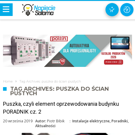
i
Home
Tag Archives: puszka do ścian pustych
TAG ARCHIVES: PUSZKA DO ŚCIAN
PUSTYCH
Puszka, czyli element oprzewodowania budynku
PORADNIK cz. 2
20 września 2019
Autor:
Piotr Bibik
:
Instalacje elektryczne
,
Poradniki
,
Aktualności