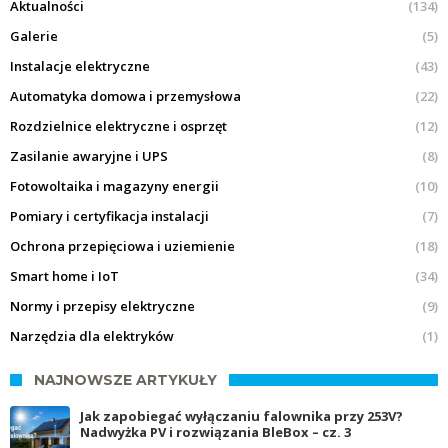
Aktualności
(134)
Galerie
(5)
Instalacje elektryczne
(43)
Automatyka domowa i przemysłowa
(22)
Rozdzielnice elektryczne i osprzęt
(12)
Zasilanie awaryjne i UPS
(8)
Fotowoltaika i magazyny energii
(10)
Pomiary i certyfikacja instalacji
(7)
Ochrona przepięciowa i uziemienie
(18)
Smart home i IoT
(34)
Normy i przepisy elektryczne
(9)
Narzędzia dla elektryków
(1)
NAJNOWSZE ARTYKUŁY
Jak zapobiegać wyłączaniu falownika przy 253V?
Nadwyżka PV i rozwiązania BleBox – cz. 3