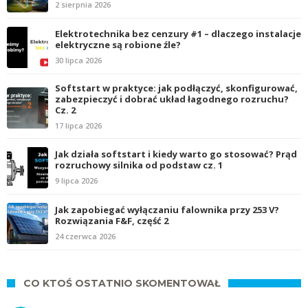
2 sierpnia 2026
Elektrotechnika bez cenzury #1 – dlaczego instalacje
elektryczne są robione źle?
30 lipca 2026
Softstart w praktyce: jak podłączyć, skonfigurować,
zabezpieczyć i dobrać układ łagodnego rozruchu?
Cz. 2
17 lipca 2026
Jak działa softstart i kiedy warto go stosować? Prąd
rozruchowy silnika od podstaw cz. 1
9 lipca 2026
Jak zapobiegać wyłączaniu falownika przy 253 V?
Rozwiązania F&F, część 2
24 czerwca 2026
CO KTOŚ OSTATNIO SKOMENTOWAŁ