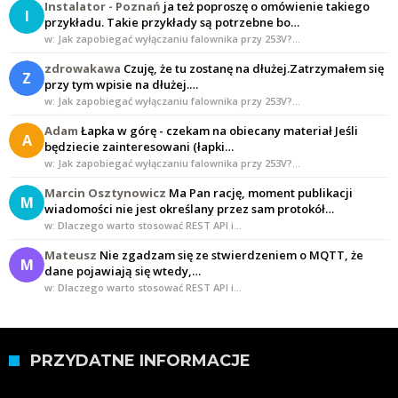
Instalator - Poznań
ja też poproszę o omówienie takiego
I
przykładu. Takie przykłady są potrzebne bo…
w: Jak zapobiegać wyłączaniu falownika przy 253V?…
zdrowakawa
Czuję, że tu zostanę na dłużej.Zatrzymałem się
Z
przy tym wpisie na dłużej.…
w: Jak zapobiegać wyłączaniu falownika przy 253V?…
Adam
Łapka w górę - czekam na obiecany materiał Jeśli
A
będziecie zainteresowani (łapki…
w: Jak zapobiegać wyłączaniu falownika przy 253V?…
Marcin Osztynowicz
Ma Pan rację, moment publikacji
M
wiadomości nie jest określany przez sam protokół…
w: Dlaczego warto stosować REST API i…
Mateusz
Nie zgadzam się ze stwierdzeniem o MQTT, że
M
dane pojawiają się wtedy,…
w: Dlaczego warto stosować REST API i…
PRZYDATNE INFORMACJE