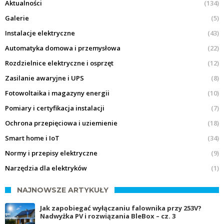
Aktualności
(134)
Galerie
(5)
Instalacje elektryczne
(43)
Automatyka domowa i przemysłowa
(22)
Rozdzielnice elektryczne i osprzęt
(12)
Zasilanie awaryjne i UPS
(8)
Fotowoltaika i magazyny energii
(10)
Pomiary i certyfikacja instalacji
(7)
Ochrona przepięciowa i uziemienie
(18)
Smart home i IoT
(34)
Normy i przepisy elektryczne
(9)
Narzędzia dla elektryków
(1)
NAJNOWSZE ARTYKUŁY
Jak zapobiegać wyłączaniu falownika przy 253V?
Nadwyżka PV i rozwiązania BleBox – cz. 3