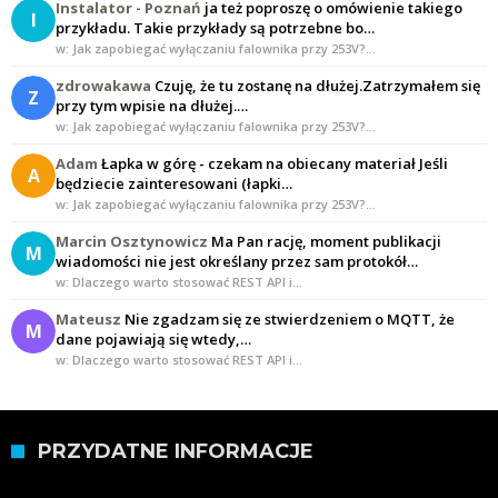
Instalator - Poznań
ja też poproszę o omówienie takiego
I
przykładu. Takie przykłady są potrzebne bo…
w: Jak zapobiegać wyłączaniu falownika przy 253V?…
zdrowakawa
Czuję, że tu zostanę na dłużej.Zatrzymałem się
Z
przy tym wpisie na dłużej.…
w: Jak zapobiegać wyłączaniu falownika przy 253V?…
Adam
Łapka w górę - czekam na obiecany materiał Jeśli
A
będziecie zainteresowani (łapki…
w: Jak zapobiegać wyłączaniu falownika przy 253V?…
Marcin Osztynowicz
Ma Pan rację, moment publikacji
M
wiadomości nie jest określany przez sam protokół…
w: Dlaczego warto stosować REST API i…
Mateusz
Nie zgadzam się ze stwierdzeniem o MQTT, że
M
dane pojawiają się wtedy,…
w: Dlaczego warto stosować REST API i…
PRZYDATNE INFORMACJE