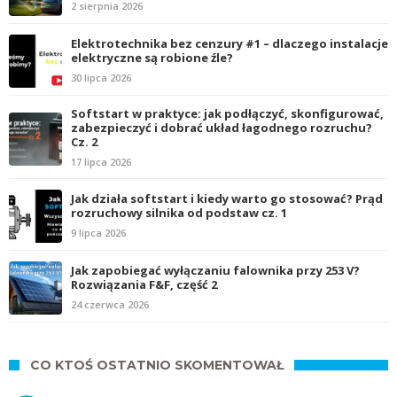
2 sierpnia 2026
Elektrotechnika bez cenzury #1 – dlaczego instalacje
elektryczne są robione źle?
30 lipca 2026
Softstart w praktyce: jak podłączyć, skonfigurować,
zabezpieczyć i dobrać układ łagodnego rozruchu?
Cz. 2
17 lipca 2026
Jak działa softstart i kiedy warto go stosować? Prąd
rozruchowy silnika od podstaw cz. 1
9 lipca 2026
Jak zapobiegać wyłączaniu falownika przy 253 V?
Rozwiązania F&F, część 2
24 czerwca 2026
CO KTOŚ OSTATNIO SKOMENTOWAŁ