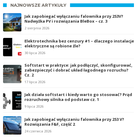
NAJNOWSZE ARTYKUŁY
Jak zapobiegać wyłączaniu falownika przy 253V?
Nadwyżka PV i rozwiązania BleBox – cz. 3
2 sierpnia 2026
Elektrotechnika bez cenzury #1 – dlaczego instalacje
elektryczne są robione źle?
30 lipca 2026
Softstart w praktyce: jak podłączyć, skonfigurować,
zabezpieczyć i dobrać układ łagodnego rozruchu?
Cz. 2
17 lipca 2026
Jak działa softstart i kiedy warto go stosować? Prąd
rozruchowy silnika od podstaw cz. 1
9 lipca 2026
Jak zapobiegać wyłączaniu falownika przy 253 V?
Rozwiązania F&F, część 2
24 czerwca 2026