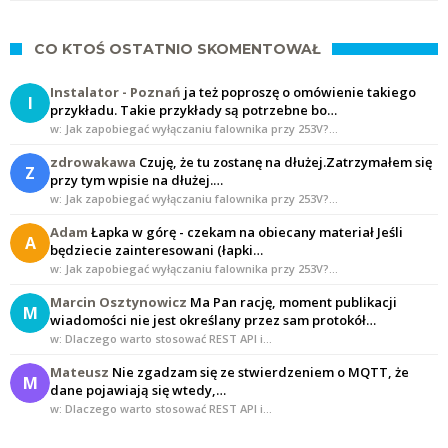
CO KTOŚ OSTATNIO SKOMENTOWAŁ
Instalator - Poznań
ja też poproszę o omówienie takiego
I
przykładu. Takie przykłady są potrzebne bo…
w: Jak zapobiegać wyłączaniu falownika przy 253V?…
zdrowakawa
Czuję, że tu zostanę na dłużej.Zatrzymałem się
Z
przy tym wpisie na dłużej.…
w: Jak zapobiegać wyłączaniu falownika przy 253V?…
Adam
Łapka w górę - czekam na obiecany materiał Jeśli
A
będziecie zainteresowani (łapki…
w: Jak zapobiegać wyłączaniu falownika przy 253V?…
Marcin Osztynowicz
Ma Pan rację, moment publikacji
M
wiadomości nie jest określany przez sam protokół…
w: Dlaczego warto stosować REST API i…
Mateusz
Nie zgadzam się ze stwierdzeniem o MQTT, że
M
dane pojawiają się wtedy,…
w: Dlaczego warto stosować REST API i…